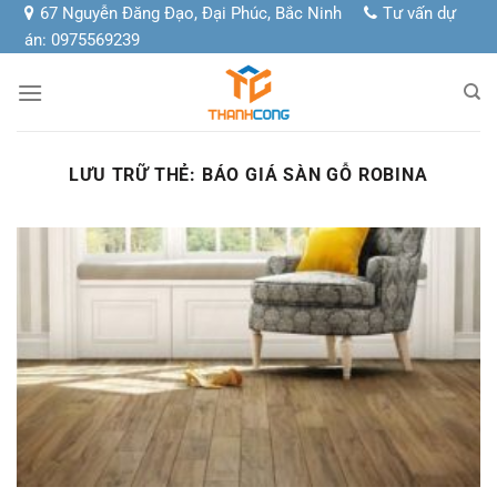
Chuyển
67 Nguyễn Đăng Đạo, Đại Phúc, Bắc Ninh
Tư vấn dự
đến
án: 0975569239
nội
dung
LƯU TRỮ THẺ:
BÁO GIÁ SÀN GỖ ROBINA