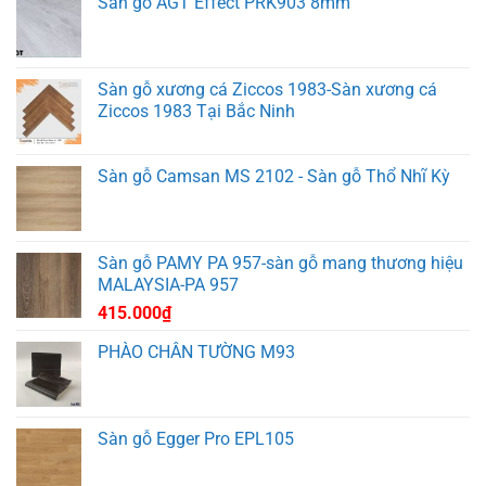
Sàn gỗ AGT Effect PRK903 8mm
Sàn gỗ xương cá Ziccos 1983-Sàn xương cá
Ziccos 1983 Tại Bắc Ninh
Sàn gỗ Camsan MS 2102 - Sàn gỗ Thổ Nhĩ Kỳ
Sàn gỗ PAMY PA 957-sàn gỗ mang thương hiệu
MALAYSIA-PA 957
415.000
₫
PHÀO CHÂN TƯỜNG M93
Sàn gỗ Egger Pro EPL105