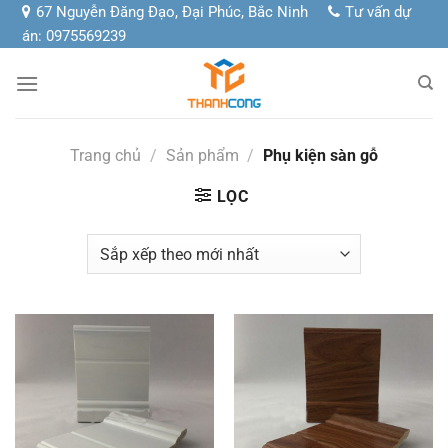
Chuyển
67 Nguyễn Đăng Đạo, Đại Phúc, Bắc Ninh
Tư vấn dự
đến
án: 0975569239
nội
dung
Trang chủ
/
Sản phẩm
/
Phụ kiện sàn gỗ
LỌC