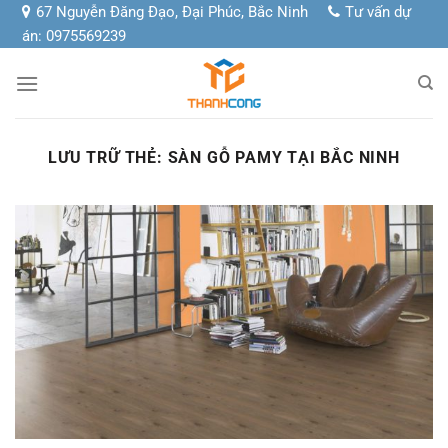
Chuyển
67 Nguyễn Đăng Đạo, Đại Phúc, Bắc Ninh
Tư vấn dự
đến
án: 0975569239
nội
dung
LƯU TRỮ THẺ:
SÀN GỖ PAMY TẠI BẮC NINH