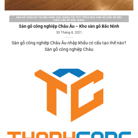
SÀN GỖ CHÂU ÂU TẠI BẮC NINH-BẮC GIANG TIN TỨC TỔNG KHO SÀN GỖ,SÀN GỖ BẮC
NINH,SÀN GỖ BẮC GIANG
Sàn gỗ công nghiệp Châu Âu – Kho sàn gỗ Bắc Ninh
30 Tháng 8, 2021
Sàn gỗ công nghiệp Châu Âu nhập khẩu có cấu tạo thế nào?
Sàn gỗ công nghiệp Châu