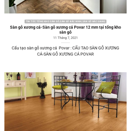
TIN TỨC TỔNG KHO SÀN GỖ,SÀN GỖ BẮC NINH,SÀN GỖ BẮC GIANG
Sàn gỗ xương cá-Sàn gỗ xương cá Povar 12 mm tại tổng kho
sàn gỗ
11 Tháng 7, 2021
Cấu tạo sàn gỗ xương cá Povar : CẤU TẠO SÀN GỖ XƯƠNG
CÁ-SÀN GỖ XƯƠNG CÁ POVAR