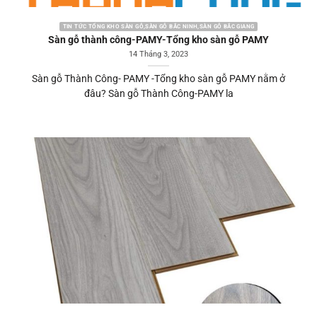
TIN TỨC TỔNG KHO SÀN GỖ,SÀN GỖ BẮC NINH,SÀN GỖ BẮC GIANG
Sàn gỗ thành công-PAMY-Tổng kho sàn gỗ PAMY
14 Tháng 3, 2023
Sàn gỗ Thành Công- PAMY -Tổng kho sàn gỗ PAMY nằm ở
đâu? Sàn gỗ Thành Công-PAMY la