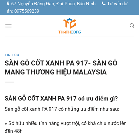
Chuyển
67 Nguyễn Đăng Đạo, Đại Phúc, Bắc Ninh
Tư vấn dự
đến
án: 0975569239
nội
dung
TIN TỨC
SÀN GỖ CỐT XANH PA 917- SÀN GỖ
MANG THƯƠNG HIỆU MALAYSIA
SÀN GỖ CỐT XANH PA 917 có ưu điểm gì?
Sàn gỗ cốt xanh PA 917 có những ưu điểm như sau:
» Sở hữu nhiều tính năng vượt trội, có khả chịu nước lên
đến 48h