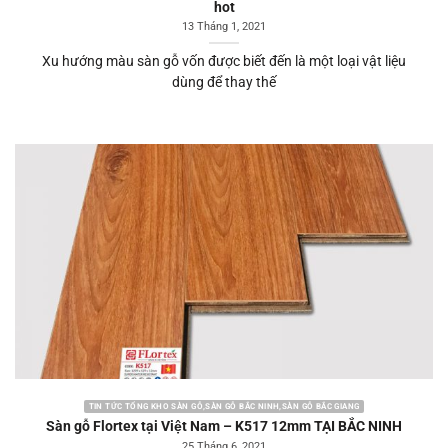
hot
13 Tháng 1, 2021
Xu hướng màu sàn gỗ vốn được biết đến là một loại vật liệu
dùng để thay thế
TIN TỨC TỔNG KHO SÀN GỖ,SÀN GỖ BẮC NINH,SÀN GỖ BẮC GIANG
Sàn gỗ Flortex tại Việt Nam – K517 12mm TẠI BẮC NINH
25 Tháng 6, 2021