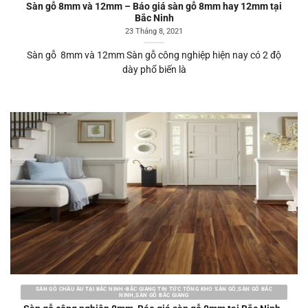
Sàn gỗ 8mm và 12mm – Báo giá sàn gỗ 8mm hay 12mm tại
Bắc Ninh
23 Tháng 8, 2021
Sàn gỗ 8mm và 12mm Sàn gỗ công nghiệp hiện nay có 2 độ
dày phổ biến là
SÀN GỖ CHÂU ÂU TẠI BẮC NINH-BẮC GIANG TIN TỨC TỔNG KHO SÀN GỖ,SÀN GỖ BẮC
NINH,SÀN GỖ BẮC GIANG