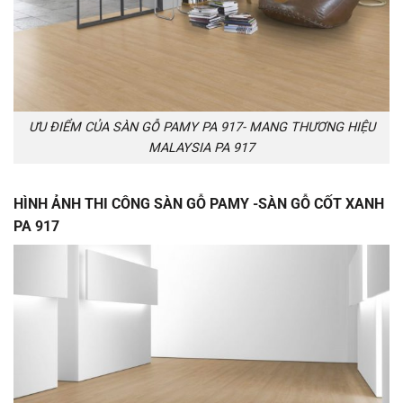
ƯU ĐIỂM CỦA SÀN GỖ PAMY PA 917- MANG THƯƠNG HIỆU
MALAYSIA PA 917
HÌNH ẢNH THI CÔNG SÀN GỖ PAMY -SÀN GỖ CỐT XANH
PA 917