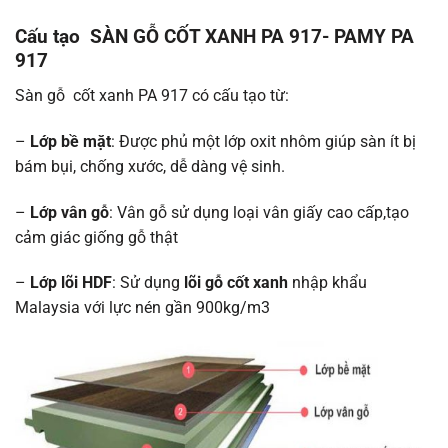
Cấu tạo SÀN GỖ CỐT XANH PA 917- PAMY PA
917
Sàn gỗ cốt xanh PA 917 có cấu tạo từ:
–
Lớp bề mặt
: Được phủ một lớp oxit nhôm giúp sàn ít bị
bám bụi, chống xước, dễ dàng vệ sinh.
–
Lớp vân gỗ
: Vân gỗ sử dụng loại vân giấy cao cấp,tạo
cảm giác giống gỗ thật
–
Lớp lõi HDF
: Sử dụng
lõi gỗ cốt xanh
nhập khẩu
Malaysia với lực nén gần 900kg/m3