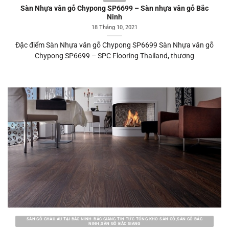
Sàn Nhựa vân gỗ Chypong SP6699 – Sàn nhựa vân gỗ Bắc
Ninh
18 Tháng 10, 2021
Đặc điểm Sàn Nhựa vân gỗ Chypong SP6699 Sàn Nhựa vân gỗ
Chypong SP6699 – SPC Flooring Thailand, thương
SÀN GỖ CHÂU ÂU TẠI BẮC NINH-BẮC GIANG TIN TỨC TỔNG KHO SÀN GỖ,SÀN GỖ BẮC
NINH,SÀN GỖ BẮC GIANG