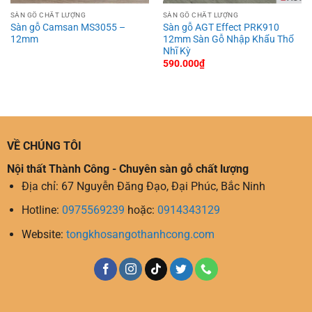
SÀN GỖ CHẤT LƯỢNG
SÀN GỖ CHẤT LƯỢNG
Sàn gỗ Camsan MS3055 –
Sàn gỗ AGT Effect PRK910
12mm
12mm Sàn Gỗ Nhập Khẩu Thổ
Nhĩ Kỳ
590.000
₫
VỀ CHÚNG TÔI
Nội thất Thành Công - Chuyên sàn gỗ chất lượng
Địa chỉ: 67 Nguyễn Đăng Đạo, Đại Phúc, Bắc Ninh
Hotline:
0975569239
hoặc:
0914343129
Website:
tongkhosangothanhcong.com