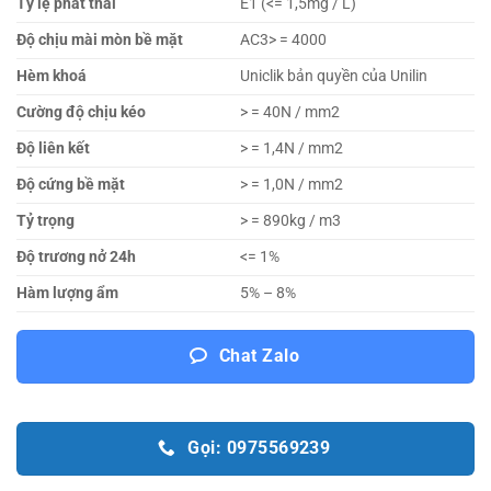
Tỷ lệ phát thải
E1 (<= 1,5mg / L)
Độ chịu mài mòn bề mặt
AC3> = 4000
Hèm khoá
Uniclik bản quyền của Unilin
Cường độ chịu kéo
> = 40N / mm2
Độ liên kết
> = 1,4N / mm2
Độ cứng bề mặt
> = 1,0N / mm2
Tỷ trọng
> = 890kg / m3
Độ trương nở 24h
<= 1%
Hàm lượng ẩm
5% – 8%
Chat Zalo
Gọi: 0975569239