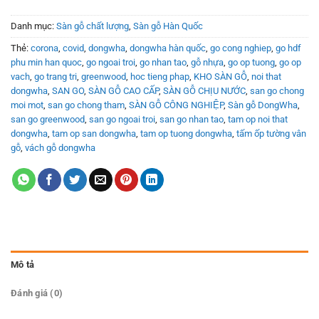
Danh mục:
Sàn gỗ chất lượng
,
Sàn gỗ Hàn Quốc
Thẻ:
corona
,
covid
,
dongwha
,
dongwha hàn quốc
,
go cong nghiep
,
go hdf
phu min han quoc
,
go ngoai troi
,
go nhan tao
,
gỗ nhựa
,
go op tuong
,
go op
vach
,
go trang tri
,
greenwood
,
hoc tieng phap
,
KHO SÀN GỖ
,
noi that
dongwha
,
SAN GO
,
SÀN GỖ CAO CẤP
,
SÀN GỖ CHỊU NƯỚC
,
san go chong
moi mot
,
san go chong tham
,
SÀN GỖ CÔNG NGHIỆP
,
Sàn gỗ DongWha
,
san go greenwood
,
san go ngoai troi
,
san go nhan tao
,
tam op noi that
dongwha
,
tam op san dongwha
,
tam op tuong dongwha
,
tấm ốp tường vân
gỗ
,
vách gỗ dongwha
Mô tả
Đánh giá (0)