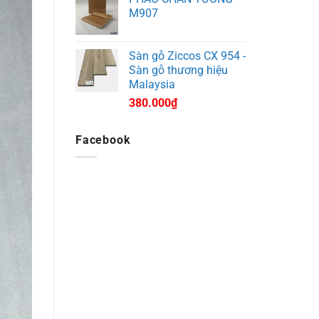
M907
Sàn gỗ Ziccos CX 954 -
Sàn gỗ thương hiệu
Malaysia
380.000
₫
Facebook