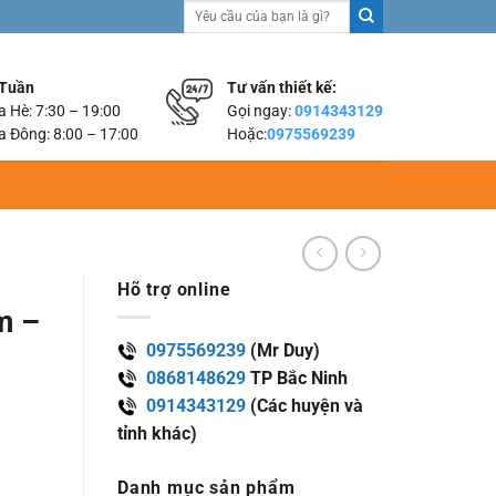
Tìm
kiếm:
 Tuần
Tư vấn thiết kế:
 Hè: 7:30 – 19:00
Gọi ngay:
0914343129
 Đông: 8:00 – 17:00
Hoặc:
0975569239
Hõ trợ online
m –
0975569239
(Mr Duy)
0868148629
TP Bắc Ninh
0914343129
(Các huyện và
tỉnh khác)
Danh mục sản phẩm