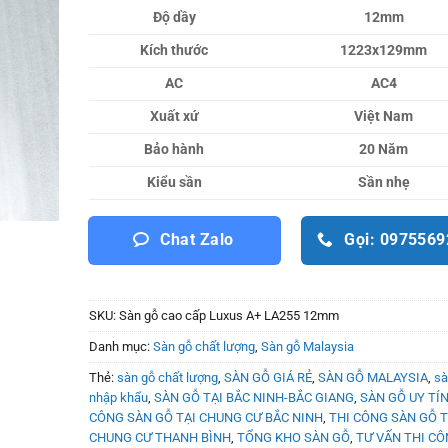
Độ dầy
12mm
Kích thước
1223x129mm
AC
AC4
Xuất xứ
Việt Nam
Bảo hành
20 Năm
Kiểu sần
Sần nhẹ
Chat Zalo
Gọi: 097556
SKU:
Sàn gỗ cao cấp Luxus A+ LA255 12mm
Danh mục:
Sàn gỗ chất lượng
,
Sàn gỗ Malaysia
Thẻ:
sàn gỗ chất lượng
,
SÀN GỖ GIÁ RẺ
,
SÀN GỖ MALAYSIA
,
sà
nhập khẩu
,
SÀN GỖ TẠI BẮC NINH-BẮC GIANG
,
SÀN GỖ UY TÍ
CÔNG SÀN GỖ TẠI CHUNG CƯ BẮC NINH
,
THI CÔNG SÀN GỖ TI
CHUNG CƯ THANH BÌNH
,
TỔNG KHO SÀN GỖ
,
TƯ VẤN THI CÔ