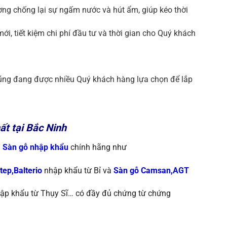
g chống lại sự ngấm nước và hút ẩm, giúp kéo thời
ới, tiết kiệm chi phí đầu tư và thời gian cho Quý khách
ũng đang được nhiều Quý khách hàng lựa chọn để lắp
t tại Bắc Ninh
i
S
àn gỗ nhập khẩu
chính
hãng như
tep,Balterio
nhập khẩu từ
Bỉ và
Sàn gỗ Camsan,AGT
ập khẩu từ
Thụy Sĩ…
có đầy đủ chứng từ chứng