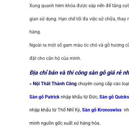
Xung quanh hèm khóa được sáp nến để tăng cườn
gian sử dụng. Hạn chế tối đa việc sử chữa, thay m
hàng.
Ngoài ra một số gam màu óc chó và gỗ hương c
đặt cho căn hộ của mình.
Địa chỉ bán và thi công sàn gỗ giá rẻ nhấ
»
Nội Thất Thành Công
chuyên cung cấp các loạ
Sàn gỗ Patrick
nhập khẩu từ Đức,
Sàn gỗ Quicks
nhập khẩu từ Thổ Nhĩ Kỳ
,
Sàn gỗ Kronoswiss
nh
minh nguồn gốc xuất xứ hàng hóa.