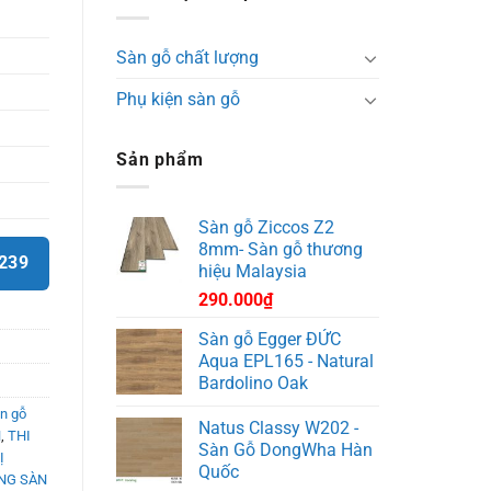
Sàn gỗ chất lượng
Phụ kiện sàn gỗ
Sản phẩm
Sàn gỗ Ziccos Z2
8mm- Sàn gỗ thương
9239
hiệu Malaysia
290.000
₫
Sàn gỗ Egger ĐỨC
Aqua EPL165 - Natural
Bardolino Oak
n gỗ
Natus Classy W202 -
N
,
THI
Sàn Gỗ DongWha Hàn
̣
Quốc
NG SÀN