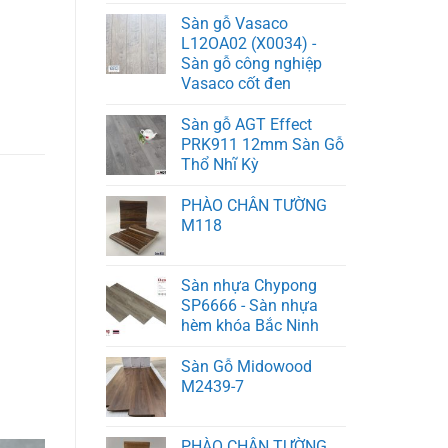
Sàn gỗ Vasaco
L12OA02 (X0034) -
Sàn gỗ công nghiệp
Vasaco cốt đen
Sàn gỗ AGT Effect
PRK911 12mm Sàn Gỗ
Thổ Nhĩ Kỳ
PHÀO CHÂN TƯỜNG
M118
Sàn nhựa Chypong
SP6666 - Sàn nhựa
hèm khóa Bắc Ninh
Sàn Gỗ Midowood
M2439-7
PHÀO CHÂN TƯỜNG