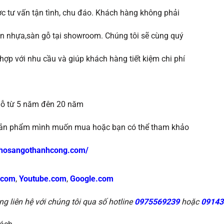
c tư vấn tận tình, chu đáo. Khách hàng không phải
àn nhựa,sàn gỗ tại showroom. Chúng tôi sẽ
cùng quý
hợp với nhu cầu và giúp khách
hàng tiết kiệm chi phí
ỗ
từ 5 năm đên 20 năm
ề sản phẩm mình muốn mua hoặc b
ạn có thể tham khảo
gkhosangothanhcong.com/
.com
,
Youtube.com
,
Google.com
ng liên hệ với chúng tôi qua số hotline
0975569239
hoặc
09143