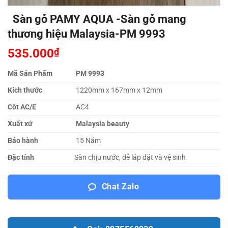
Sàn gỗ PAMY AQUA -Sàn gỗ mang
thương hiệu Malaysia-PM 9993
535.000
₫
Mã Sản Phẩm
PM 9993
Kích thước
1220mm x 167mm x 12mm
Cốt AC/E
AC4
Xuất xứ
Malaysia beauty
Bảo hành
15 Năm
Đặc tính
Sàn chịu nước, dễ lắp đặt và vệ sinh
Chat Zalo