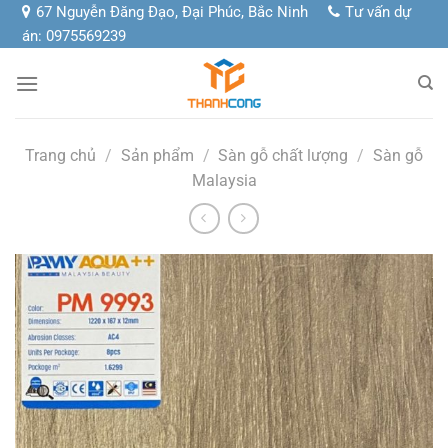
Chuyển
67 Nguyễn Đăng Đạo, Đại Phúc, Bắc Ninh
Tư vấn dự
đến
án: 0975569239
nội
dung
Trang chủ
/
Sản phẩm
/
Sàn gỗ chất lượng
/
Sàn gỗ
Malaysia