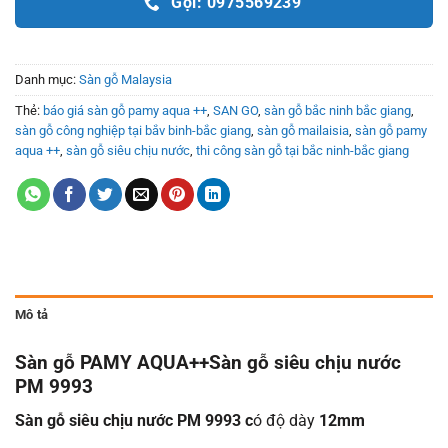
Gọi: 0975569239
Danh mục:
Sàn gỗ Malaysia
Thẻ:
báo giá sàn gỗ pamy aqua ++
,
SAN GO
,
sàn gỗ bắc ninh bắc giang
,
sàn gỗ công nghiệp tại bắv binh-bắc giang
,
sàn gỗ mailaisia
,
sàn gỗ pamy
aqua ++
,
sàn gỗ siêu chịu nước
,
thi công sàn gỗ tại bắc ninh-bắc giang
Mô tả
Sàn gỗ PAMY AQUA++
Sàn gỗ siêu chịu nước
PM 9993
Sàn gỗ siêu chịu nước PM 9993 c
ó độ dày
12mm