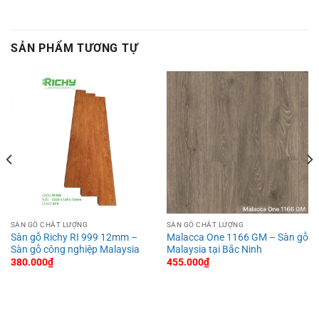
SẢN PHẨM TƯƠNG TỰ
SÀN GỖ CHẤT LƯỢNG
SÀN GỖ CHẤT LƯỢNG
Sàn gỗ Richy RI 999 12mm –
Malacca One 1166 GM – Sàn gỗ
Sàn gỗ công nghiệp Malaysia
Malaysia tại Bắc Ninh
380.000
₫
455.000
₫