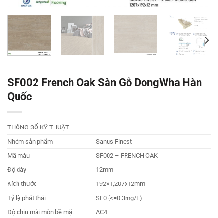
SF002 French Oak Sàn Gỗ DongWha Hàn
Quốc
THÔNG SỐ KỸ THUẬT
Nhóm sản phẩm
Sanus Finest
Mã màu
SF002 – FRENCH OAK
Độ dày
12mm
Kích thước
192×1,207x12mm
Tỷ lệ phát thải
SE0 (<=0.3mg/L)
Độ chịu mài mòn bề mặt
AC4