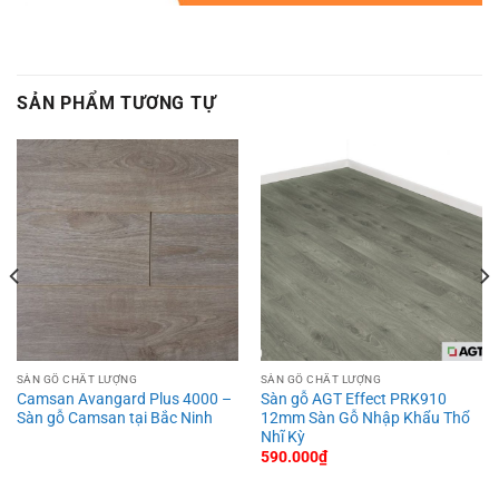
SẢN PHẨM TƯƠNG TỰ
SÀN GỖ CHẤT LƯỢNG
SÀN GỖ CHẤT LƯỢNG
Camsan Avangard Plus 4000 –
Sàn gỗ AGT Effect PRK910
Sàn gỗ Camsan tại Bắc Ninh
12mm Sàn Gỗ Nhập Khẩu Thổ
Nhĩ Kỳ
590.000
₫