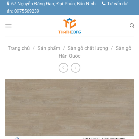
Chuyển
67 Nguyễn Đăng Đạo, Đại Phúc, Bắc Ninh
Tư vấn dự
đến
án: 0975569239
nội
dung
Trang chủ
/
Sản phẩm
/
Sàn gỗ chất lượng
/
Sàn gỗ
Hàn Quốc