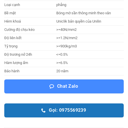
Loại cạnh
phẳng
Bề mặt
Bóng mờ sần thông minh theo vân
Hèm khoá
Uniclik bản quyền của Unilin
Cường độ chịu kéo
>=40N/mm2
Độ liên kết
>=1.2N/mm2
Tỷ trọng
>=900kg/m3
Độ trương nở 24h
<=0.5%
Hàm lượng ẩm
>=6.5%
Bảo hành
20 năm
Chat Zalo
Gọi: 0975569239