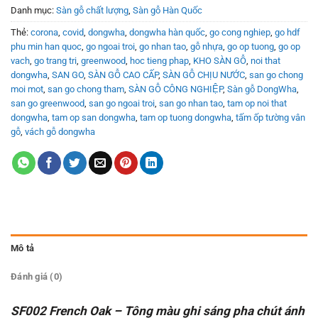
Danh mục:
Sàn gỗ chất lượng
,
Sàn gỗ Hàn Quốc
Thẻ:
corona
,
covid
,
dongwha
,
dongwha hàn quốc
,
go cong nghiep
,
go hdf
phu min han quoc
,
go ngoai troi
,
go nhan tao
,
gỗ nhựa
,
go op tuong
,
go op
vach
,
go trang tri
,
greenwood
,
hoc tieng phap
,
KHO SÀN GỖ
,
noi that
dongwha
,
SAN GO
,
SÀN GỖ CAO CẤP
,
SÀN GỖ CHỊU NƯỚC
,
san go chong
moi mot
,
san go chong tham
,
SÀN GỖ CÔNG NGHIỆP
,
Sàn gỗ DongWha
,
san go greenwood
,
san go ngoai troi
,
san go nhan tao
,
tam op noi that
dongwha
,
tam op san dongwha
,
tam op tuong dongwha
,
tấm ốp tường vân
gỗ
,
vách gỗ dongwha
Mô tả
Đánh giá (0)
SF002 French Oak
– Tông màu ghi sáng pha chút ánh