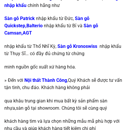
nhập khẩu
chính
hãng như
Sàn gỗ Patrick
nhập khẩu từ Đức,
Sàn gỗ
Quickstep,Balterio
nhập khẩu từ
Bỉ và
Sàn gỗ
Camsan,AGT
nhập khẩu từ Thổ Nhĩ Kỳ
,
Sàn gỗ Kronoswiss
nhập khẩu
từ
Thụy Sĩ…
có đầy đủ chứng từ chứng
minh nguồn gốc xuất xứ hàng hóa.
» Đến với
Nội thất Thành Công
,Quý Khách sẽ được tư vấn
tận tình, chu đáo. Khách hàng không phải
qua khâu trung gian khi mua bất kỳ sản phẩm sàn
nhựa,sàn gỗ tại showroom. Chúng tôi sẽ
cùng quý
khách hàng tìm và lựa chọn những mẫu mã phù hợp với
nhu cầu và giúp khách
hàng tiết kiệm chi phí