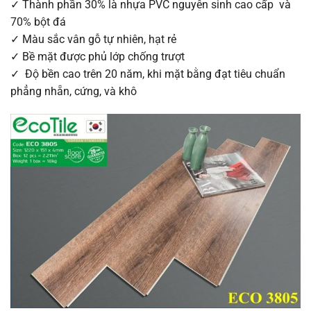
✓ Thành phần 30% là nhựa PVC nguyên sinh cao cấp và
70% bột đá
✓ Màu sắc vân gỗ tự nhiên, hạt rẻ
✓ Bề mặt được phủ lớp chống trượt
✓ Độ bền cao trên 20 năm, khi mặt bằng đạt tiêu chuẩn
phẳng nhẵn, cứng, và khô