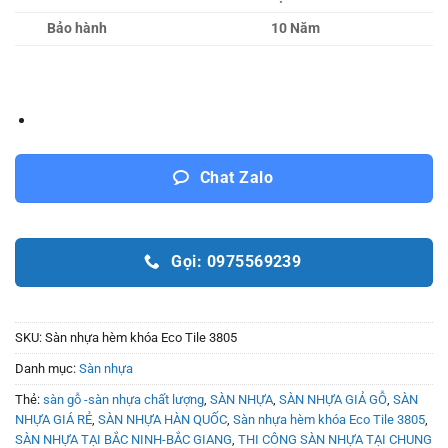
Bảo hành
10 Năm
Chat Zalo
Gọi: 0975569239
SKU:
Sàn nhựa hèm khóa Eco Tile 3805
Danh mục:
Sàn nhựa
Thẻ:
sàn gỗ -sàn nhựa chất lượng
,
SÀN NHỰA
,
SÀN NHỰA GIẢ GỖ
,
SÀN
NHỰA GIÁ RẺ
,
SÀN NHỰA HÀN QUỐC
,
Sàn nhựa hèm khóa Eco Tile 3805
,
SÀN NHỰA TẠI BẮC NINH-BẮC GIANG
,
THI CÔNG SÀN NHỰA TẠI CHUNG