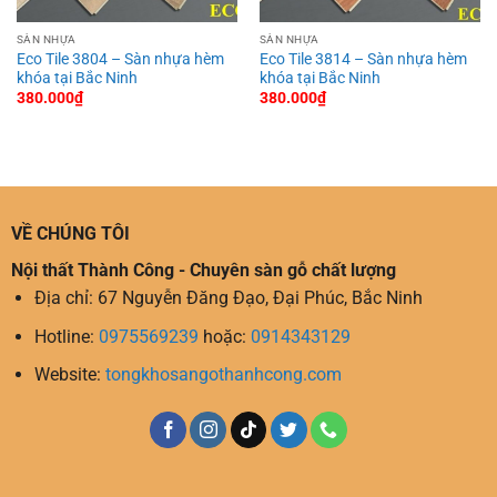
SÀN NHỰA
SÀN NHỰA
Eco Tile 3804 – Sàn nhựa hèm
Eco Tile 3814 – Sàn nhựa hèm
khóa tại Bắc Ninh
khóa tại Bắc Ninh
380.000
₫
380.000
₫
VỀ CHÚNG TÔI
Nội thất Thành Công - Chuyên sàn gỗ chất lượng
Địa chỉ: 67 Nguyễn Đăng Đạo, Đại Phúc, Bắc Ninh
Hotline:
0975569239
hoặc:
0914343129
Website:
tongkhosangothanhcong.com