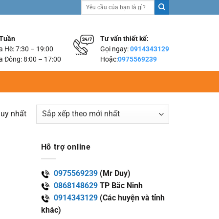
Tìm
kiếm:
 Tuần
Tư vấn thiết kế:
 Hè: 7:30 – 19:00
Gọi ngay:
0914343129
 Đông: 8:00 – 17:00
Hoặc:
0975569239
duy nhất
Hỗ trợ online
0975569239
(Mr Duy)
0868148629
TP Bắc Ninh
0914343129
(Các huyện và tỉnh
khác)