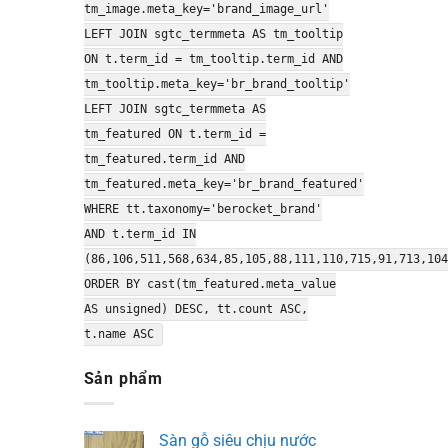
tm_image.meta_key='brand_image_url'
LEFT JOIN sgtc_termmeta AS tm_tooltip
ON t.term_id = tm_tooltip.term_id AND
tm_tooltip.meta_key='br_brand_tooltip'
LEFT JOIN sgtc_termmeta AS
tm_featured ON t.term_id =
tm_featured.term_id AND
tm_featured.meta_key='br_brand_featured'
WHERE tt.taxonomy='berocket_brand'
AND t.term_id IN
(86,106,511,568,634,85,105,88,111,110,715,91,713,104
ORDER BY cast(tm_featured.meta_value
AS unsigned) DESC, tt.count ASC,
t.name ASC
Sản phẩm
Sàn gỗ siêu chịu nước