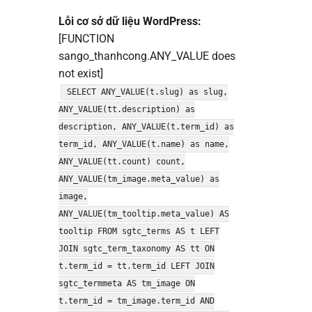
Lỗi cơ sở dữ liệu WordPress:
[FUNCTION
sango_thanhcong.ANY_VALUE does
not exist]
SELECT ANY_VALUE(t.slug) as slug,
ANY_VALUE(tt.description) as
description, ANY_VALUE(t.term_id) as
term_id, ANY_VALUE(t.name) as name,
ANY_VALUE(tt.count) count,
ANY_VALUE(tm_image.meta_value) as
image,
ANY_VALUE(tm_tooltip.meta_value) AS
tooltip FROM sgtc_terms AS t LEFT
JOIN sgtc_term_taxonomy AS tt ON
t.term_id = tt.term_id LEFT JOIN
sgtc_termmeta AS tm_image ON
t.term_id = tm_image.term_id AND