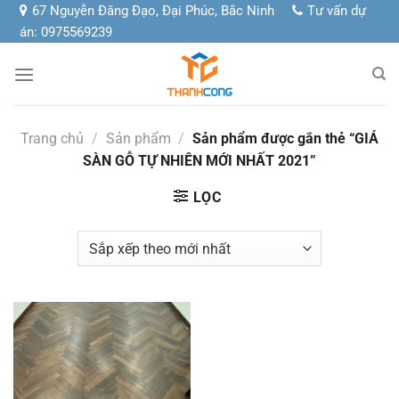
Chuyển
67 Nguyễn Đăng Đạo, Đại Phúc, Bắc Ninh
Tư vấn dự
đến
án: 0975569239
nội
dung
Trang chủ
/
Sản phẩm
/
Sản phẩm được gắn thẻ “GIÁ
SÀN GỖ TỰ NHIÊN MỚI NHẤT 2021”
LỌC