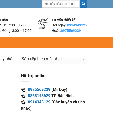
Tìm
kiếm:
 Tuần
Tư vấn thiết kế:
 Hè: 7:30 – 19:00
Gọi ngay:
0914343129
 Đông: 8:00 – 17:00
Hoặc:
0975569239
duy nhất
Hỗ trợ online
0975569239
(Mr Duy)
0868148629
TP Bắc Ninh
0914343129
(Các huyện và tỉnh
khác)