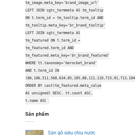
tm_image.meta_key='brand_image_url'
LEFT JOIN sgtc_termmeta AS tm_tooltip
ON t.term_id = tm_tooltip.term_id AND
tm_tooltip.meta_key='br_brand_tooltip'
LEFT JOIN sgtc_termmeta AS
tm_featured ON t.term_id =
tm_featured.term_id AND
tm_featured.meta_key='br_brand_featured'
WHERE tt.taxonomy='berocket_brand'
AND t.term_id IN
(86,106,511,568,634,85,105,88,111,110,715,91,713,104
ORDER BY cast(tm_featured.meta_value
AS unsigned) DESC, tt.count ASC,
t.name ASC
Sản phẩm
Sàn gỗ siêu chịu nước