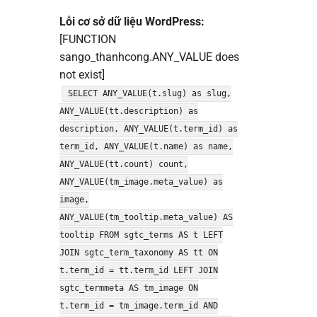
Lỗi cơ sở dữ liệu WordPress:
[FUNCTION
sango_thanhcong.ANY_VALUE does
not exist]
SELECT ANY_VALUE(t.slug) as slug,
ANY_VALUE(tt.description) as
description, ANY_VALUE(t.term_id) as
term_id, ANY_VALUE(t.name) as name,
ANY_VALUE(tt.count) count,
ANY_VALUE(tm_image.meta_value) as
image,
ANY_VALUE(tm_tooltip.meta_value) AS
tooltip FROM sgtc_terms AS t LEFT
JOIN sgtc_term_taxonomy AS tt ON
t.term_id = tt.term_id LEFT JOIN
sgtc_termmeta AS tm_image ON
t.term_id = tm_image.term_id AND