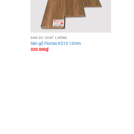
SÀN GỖ CHẤT LƯỢNG
Sàn gỗ Flortex K515 12mm
320.000
₫