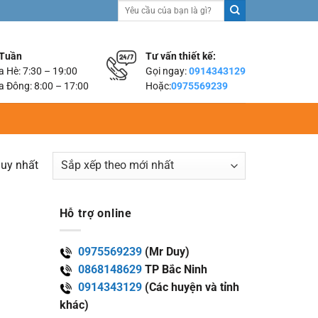
Tìm
kiếm:
 Tuần
Tư vấn thiết kế:
 Hè: 7:30 – 19:00
Gọi ngay:
0914343129
 Đông: 8:00 – 17:00
Hoặc:
0975569239
duy nhất
Hỗ trợ online
0975569239
(Mr Duy)
0868148629
TP Bắc Ninh
0914343129
(Các huyện và tỉnh
khác)