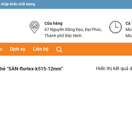
 nhập khẩu chất lượng
Cửa hàng
Cả
67 Nguyễn Đăng Đạo, Đại Phúc,
Mùa
Thành phố Bắc Ninh
Mùa
ức
Dịch vụ
Liên hệ
Hiển thị kết quả 
hẻ “SÀN-flortex-k515-12mm”