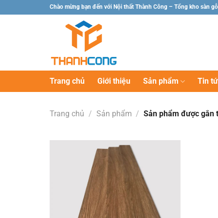
Chuyển
Chào mừng bạn đến với Nội thất Thành Công – Tổng kho sàn gỗ
đến
nội
dung
Trang chủ
Giới thiệu
Sản phẩm
Tin t
Trang chủ
/
Sản phẩm
/
Sản phẩm được gắn t