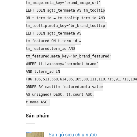
tm_image.meta_key='brand_image_url'
LEFT JOIN sgtc_termmeta AS tm_tooltip
ON t.term_id = tm_tooltip.term_id AND
tm_tooltip.meta_key='br_brand_tooltip'
LEFT JOIN sgtc_termmeta AS
tm_featured ON t.term_id =
tm_featured.term_id AND
tm_featured.meta_key='br_brand_featured'
WHERE tt.taxonomy='berocket_brand'
AND t.term_id IN
(86,106,511,568,634,85,105,88,111,110,715,91,713,104
ORDER BY cast(tm_featured.meta_value
AS unsigned) DESC, tt.count ASC,
t.name ASC
Sản phẩm
Sàn gỗ siêu chịu nước