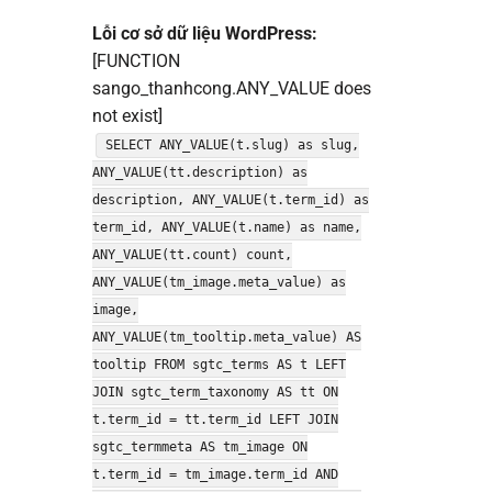
Lỗi cơ sở dữ liệu WordPress:
[FUNCTION
sango_thanhcong.ANY_VALUE does
not exist]
SELECT ANY_VALUE(t.slug) as slug,
ANY_VALUE(tt.description) as
description, ANY_VALUE(t.term_id) as
term_id, ANY_VALUE(t.name) as name,
ANY_VALUE(tt.count) count,
ANY_VALUE(tm_image.meta_value) as
image,
ANY_VALUE(tm_tooltip.meta_value) AS
tooltip FROM sgtc_terms AS t LEFT
JOIN sgtc_term_taxonomy AS tt ON
t.term_id = tt.term_id LEFT JOIN
sgtc_termmeta AS tm_image ON
t.term_id = tm_image.term_id AND