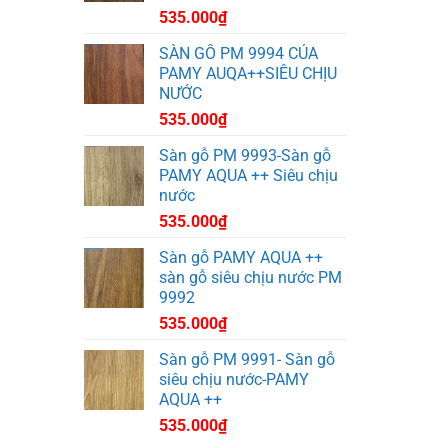
535.000
₫
SÀN GỖ PM 9994 CỦA
PAMY AUQA++SIÊU CHỊU
NƯỚC
535.000
₫
Sàn gỗ PM 9993-Sàn gỗ
PAMY AQUA ++ Siêu chịu
nước
535.000
₫
Sàn gỗ PAMY AQUA ++
sàn gỗ siêu chịu nước PM
9992
535.000
₫
Sàn gỗ PM 9991- Sàn gỗ
siêu chịu nước-PAMY
AQUA ++
535.000
₫