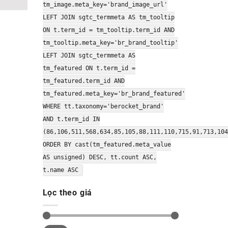
tm_image.meta_key='brand_image_url'
LEFT JOIN sgtc_termmeta AS tm_tooltip
ON t.term_id = tm_tooltip.term_id AND
tm_tooltip.meta_key='br_brand_tooltip'
LEFT JOIN sgtc_termmeta AS
tm_featured ON t.term_id =
tm_featured.term_id AND
tm_featured.meta_key='br_brand_featured'
WHERE tt.taxonomy='berocket_brand'
AND t.term_id IN
(86,106,511,568,634,85,105,88,111,110,715,91,713,104
ORDER BY cast(tm_featured.meta_value
AS unsigned) DESC, tt.count ASC,
t.name ASC
Lọc theo giá
Giá
Giá