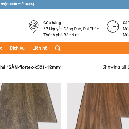
 nhập khẩu chất lượng
Cửa hàng
Cả
67 Nguyễn Đăng Đạo, Đại Phúc,
Mùa
Thành phố Bắc Ninh
Mùa
ức
Dịch vụ
Liên hệ
Showing all 8
hẻ “SÀN-flortex-k521-12mm”