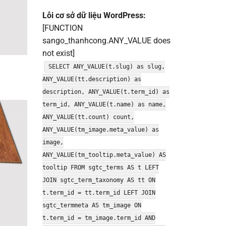
Lỗi cơ sở dữ liệu WordPress:
[FUNCTION
sango_thanhcong.ANY_VALUE does
not exist]
SELECT ANY_VALUE(t.slug) as slug,
ANY_VALUE(tt.description) as
description, ANY_VALUE(t.term_id) as
term_id, ANY_VALUE(t.name) as name,
ANY_VALUE(tt.count) count,
ANY_VALUE(tm_image.meta_value) as
image,
ANY_VALUE(tm_tooltip.meta_value) AS
tooltip FROM sgtc_terms AS t LEFT
JOIN sgtc_term_taxonomy AS tt ON
t.term_id = tt.term_id LEFT JOIN
sgtc_termmeta AS tm_image ON
t.term_id = tm_image.term_id AND