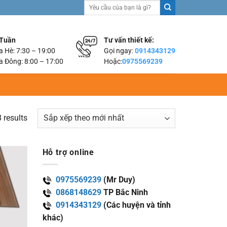
Tìm
kiếm:
 Tuần
Tư vấn thiết kế:
 Hè: 7:30 – 19:00
Gọi ngay:
0914343129
 Đông: 8:00 – 17:00
Hoặc:
0975569239
 results
Hỗ trợ online
0975569239
(Mr Duy)
0868148629
TP Bắc Ninh
0914343129
(Các huyện và tỉnh
khác)