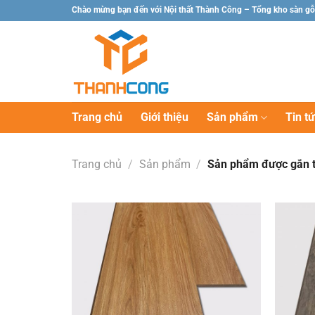
Chuyển
Chào mừng bạn đến với Nội thất Thành Công – Tổng kho sàn gỗ
đến
nội
dung
Trang chủ
Giới thiệu
Sản phẩm
Tin t
Trang chủ
/
Sản phẩm
/
Sản phẩm được gắn t