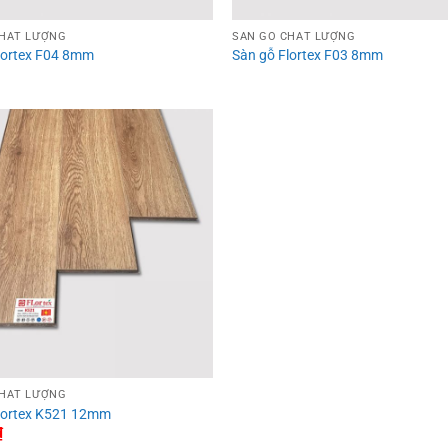
CHẤT LƯỢNG
SÀN GỖ CHẤT LƯỢNG
Flortex F04 8mm
Sàn gỗ Flortex F03 8mm
CHẤT LƯỢNG
Flortex K521 12mm
₫