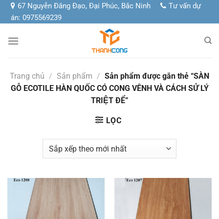
Chuyển
67 Nguyễn Đăng Đạo, Đại Phúc, Bắc Ninh
Tư vấn dự
đến
án: 0975569239
nội
dung
Trang chủ
/
Sản phẩm
/
Sản phẩm được gắn thẻ “SÀN
GỖ ECOTILE HÀN QUỐC CÓ CONG VÊNH VÀ CÁCH SỬ LÝ
TRIỆT ĐỂ”
LỌC