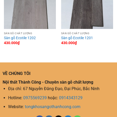
SÀN GỖ CHẤT LƯỢNG
SÀN GỖ CHẤT LƯỢNG
Sàn gỗ Ecotile 1202
Sàn gỗ Ecotile 1201
430.000
₫
430.000
₫
VỀ CHÚNG TÔI
Nội thất Thành Công - Chuyên sàn gỗ chất lượng
Địa chỉ: 67 Nguyễn Đăng Đạo, Đại Phúc, Bắc Ninh
Hotline:
0975569239
hoặc:
0914343129
Website:
tongkhosangothanhcong.com