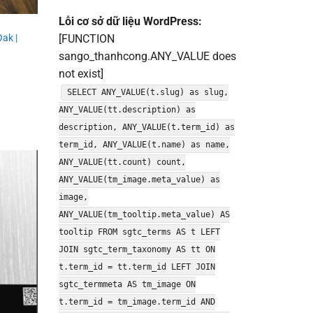
Lỗi cơ sở dữ liệu WordPress:
ak |
[FUNCTION
sango_thanhcong.ANY_VALUE does
not exist]
SELECT ANY_VALUE(t.slug) as slug,
ANY_VALUE(tt.description) as
description, ANY_VALUE(t.term_id) as
term_id, ANY_VALUE(t.name) as name,
ANY_VALUE(tt.count) count,
ANY_VALUE(tm_image.meta_value) as
image,
ANY_VALUE(tm_tooltip.meta_value) AS
tooltip FROM sgtc_terms AS t LEFT
JOIN sgtc_term_taxonomy AS tt ON
t.term_id = tt.term_id LEFT JOIN
sgtc_termmeta AS tm_image ON
t.term_id = tm_image.term_id AND