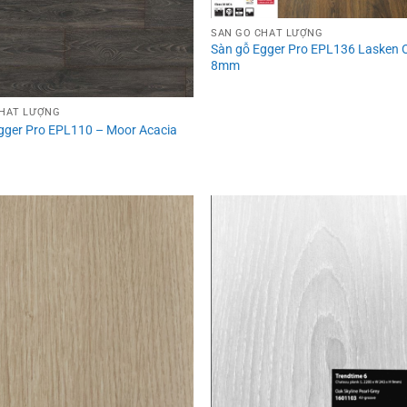
SÀN GỖ CHẤT LƯỢNG
Sàn gỗ Egger Pro EPL136 Lasken O
8mm
CHẤT LƯỢNG
gger Pro EPL110 – Moor Acacia