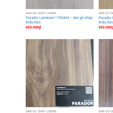
SÀN GỖ CHẤT LƯỢNG
SÀN GỖ 
Parador Laminate 1730464 – Sàn gỗ nhập
Parador 
khẩu Đức
khẩu Đứ
650.000
₫
650.000
SÀN GỖ CHẤT LƯỢNG
SÀN GỖ 