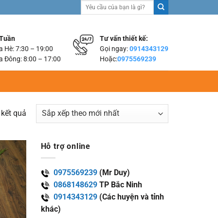
Tìm
kiếm:
 Tuần
Tư vấn thiết kế:
 Hè: 7:30 – 19:00
Gọi ngay:
0914343129
 Đông: 8:00 – 17:00
Hoặc:
0975569239
 kết quả
Hỗ trợ online
0975569239
(Mr Duy)
0868148629
TP Bắc Ninh
0914343129
(Các huyện và tỉnh
khác)