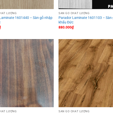
CHẤT LƯỢNG
SÀN GỖ CHẤT LƯỢNG
Laminate 1601440 – Sàn gỗ nhập
Parador Laminate 1601103 – Sàn
c
khẩu Đức
₫
880.000
₫
CHẤT LƯỢNG
SÀN GỖ CHẤT LƯỢNG