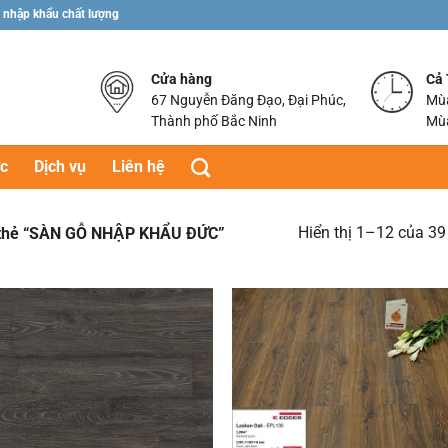
 nhập khẩu chất lượng
Cửa hàng
Cả
67 Nguyễn Đăng Đạo, Đại Phúc,
Mùa
Thành phố Bắc Ninh
Mùa
ức
Dịch vụ
Liên hệ
Hiển thị 1–12 của 39
ẻ “SÀN GỖ NHẬP KHẨU ĐỨC”