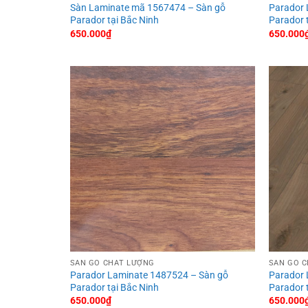
Sàn Laminate mã 1567474 – Sàn gỗ
Parador 
Parador tại Bắc Ninh
Parador 
650.000
₫
650.000
SÀN GỖ CHẤT LƯỢNG
SÀN GỖ 
Parador Laminate 1487524 – Sàn gỗ
Parador 
Parador tại Bắc Ninh
Parador 
650.000
₫
650.000