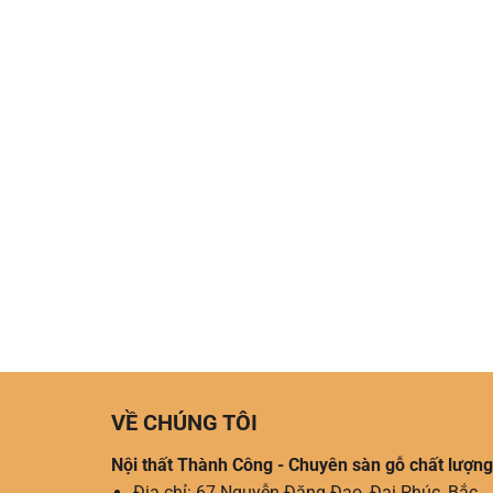
VỀ CHÚNG TÔI
Nội thất Thành Công - Chuyên sàn gỗ chất lượng
Địa chỉ: 67 Nguyễn Đăng Đạo, Đại Phúc, Bắc