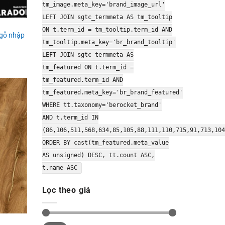
tm_image.meta_key='brand_image_url'
LEFT JOIN sgtc_termmeta AS tm_tooltip
ON t.term_id = tm_tooltip.term_id AND
 gỗ nhập
tm_tooltip.meta_key='br_brand_tooltip'
LEFT JOIN sgtc_termmeta AS
tm_featured ON t.term_id =
tm_featured.term_id AND
tm_featured.meta_key='br_brand_featured'
WHERE tt.taxonomy='berocket_brand'
AND t.term_id IN
(86,106,511,568,634,85,105,88,111,110,715,91,713,104
ORDER BY cast(tm_featured.meta_value
AS unsigned) DESC, tt.count ASC,
t.name ASC
Lọc theo giá
Giá
Giá