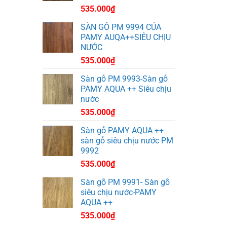
535.000
₫
SÀN GỖ PM 9994 CỦA
PAMY AUQA++SIÊU CHỊU
NƯỚC
535.000
₫
Sàn gỗ PM 9993-Sàn gỗ
PAMY AQUA ++ Siêu chịu
nước
535.000
₫
Sàn gỗ PAMY AQUA ++
sàn gỗ siêu chịu nước PM
9992
535.000
₫
Sàn gỗ PM 9991- Sàn gỗ
siêu chịu nước-PAMY
AQUA ++
535.000
₫