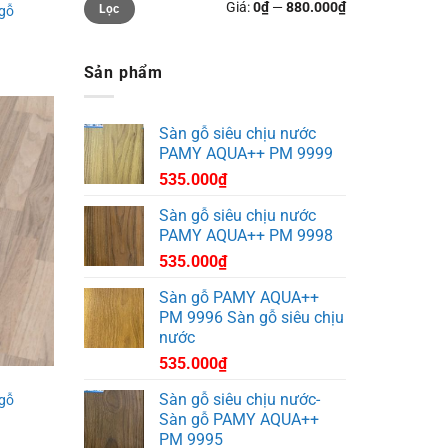
Giá:
0₫
—
880.000₫
Lọc
tối
tối
 gỗ
thiểu
đa
Sản phẩm
Sàn gỗ siêu chịu nước
PAMY AQUA++ PM 9999
535.000
₫
Sàn gỗ siêu chịu nước
PAMY AQUA++ PM 9998
535.000
₫
Sàn gỗ PAMY AQUA++
PM 9996 Sàn gỗ siêu chịu
nước
535.000
₫
Sàn gỗ siêu chịu nước-
 gỗ
Sàn gỗ PAMY AQUA++
PM 9995