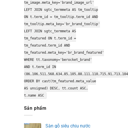
tm_image.meta_key='brand_image_url'
LEFT JOIN sgtc_termmeta AS tm_tooltip
ON t.term_id = tm_tooltip.term_id AND
tm_tooltip.meta_key='br_brand_tooltip'
LEFT JOIN sgtc_termmeta AS
tm_featured ON t.term_id =
tm_featured.term_id AND
tm_featured.meta_key='br_brand_featured'
WHERE tt.taxonomy='berocket_brand'
AND t.term_id IN
(86,106,511,568,634,85,105,88,111,110,715,91,713,104
ORDER BY cast(tm_featured.meta_value
AS unsigned) DESC, tt.count ASC,
t.name ASC
Sản phẩm
Sàn gỗ siêu chịu nước