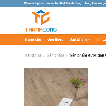
Chuyển
Chào mừng bạn đến với Nội thất Thành Công – Tổng kho sàn gỗ
đến
nội
dung
Trang chủ
Giới thiệu
Sản phẩm
Tin t
Trang chủ
/
Sản phẩm
/
Sản phẩm được gắn t