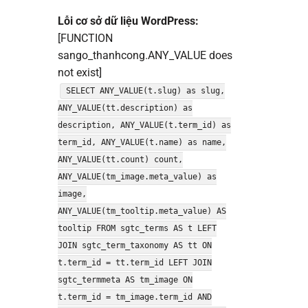
Lỗi cơ sở dữ liệu WordPress:
[FUNCTION
sango_thanhcong.ANY_VALUE does
not exist]
SELECT ANY_VALUE(t.slug) as slug,
ANY_VALUE(tt.description) as
description, ANY_VALUE(t.term_id) as
term_id, ANY_VALUE(t.name) as name,
ANY_VALUE(tt.count) count,
ANY_VALUE(tm_image.meta_value) as
image,
ANY_VALUE(tm_tooltip.meta_value) AS
tooltip FROM sgtc_terms AS t LEFT
JOIN sgtc_term_taxonomy AS tt ON
t.term_id = tt.term_id LEFT JOIN
sgtc_termmeta AS tm_image ON
t.term_id = tm_image.term_id AND