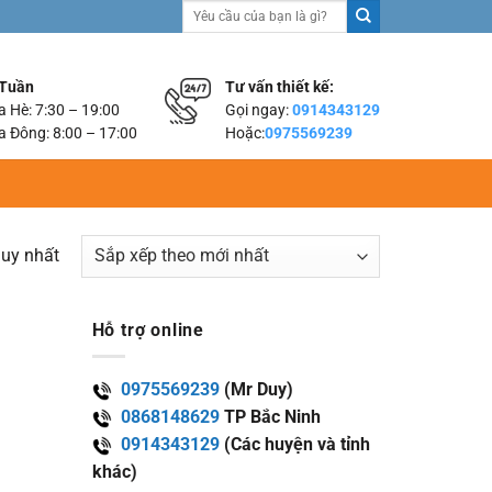
Tìm
kiếm:
 Tuần
Tư vấn thiết kế:
 Hè: 7:30 – 19:00
Gọi ngay:
0914343129
 Đông: 8:00 – 17:00
Hoặc:
0975569239
duy nhất
Hỗ trợ online
0975569239
(Mr Duy)
0868148629
TP Bắc Ninh
0914343129
(Các huyện và tỉnh
khác)