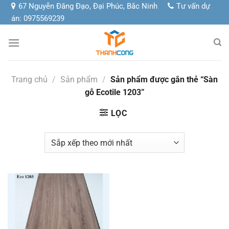
Chuyển
67 Nguyễn Đăng Đạo, Đại Phúc, Bắc Ninh
Tư vấn dự
đến
án: 0975569239
nội
dung
Trang chủ
/
Sản phẩm
/
Sản phẩm được gắn thẻ “Sàn
gỗ Ecotile 1203”
LỌC