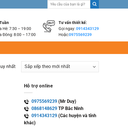
Tìm
kiếm:
 Tuần
Tư vấn thiết kế:
 Hè: 7:30 – 19:00
Gọi ngay:
0914343129
 Đông: 8:00 – 17:00
Hoặc:
0975569239
duy nhất
Hỗ trợ online
0975569239
(Mr Duy)
0868148629
TP Bắc Ninh
0914343129
(Các huyện và tỉnh
khác)