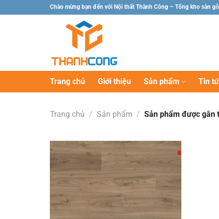
Chuyển
Chào mừng bạn đến với Nội thất Thành Công – Tổng kho sàn gỗ
đến
nội
dung
Trang chủ
Giới thiệu
Sản phẩm
Tin t
Trang chủ
/
Sản phẩm
/
Sản phẩm được gắn 