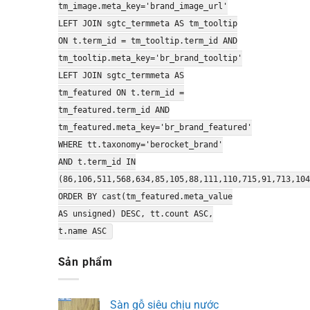
tm_image.meta_key='brand_image_url'
LEFT JOIN sgtc_termmeta AS tm_tooltip
ON t.term_id = tm_tooltip.term_id AND
tm_tooltip.meta_key='br_brand_tooltip'
LEFT JOIN sgtc_termmeta AS
tm_featured ON t.term_id =
tm_featured.term_id AND
tm_featured.meta_key='br_brand_featured'
WHERE tt.taxonomy='berocket_brand'
AND t.term_id IN
(86,106,511,568,634,85,105,88,111,110,715,91,713,104
ORDER BY cast(tm_featured.meta_value
AS unsigned) DESC, tt.count ASC,
t.name ASC
Sản phẩm
Sàn gỗ siêu chịu nước