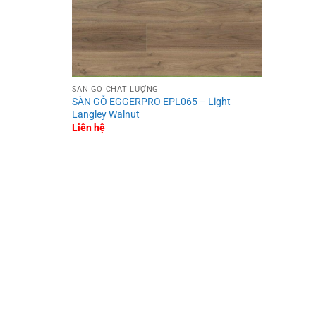
SÀN GỖ CHẤT LƯỢNG
SÀN GỖ EGGERPRO EPL065 – Light
Langley Walnut
Liên hệ