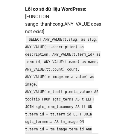
Lỗi cơ sở dữ liệu WordPress:
[FUNCTION
sango_thanhcong.ANY_VALUE does
not exist]
SELECT ANY_VALUE(t.slug) as slug,
ANY_VALUE(tt.description) as
description, ANY_VALUE(t.term_id) as
term_id, ANY_VALUE(t.name) as name,
ANY_VALUE(tt.count) count,
ANY_VALUE(tm_image.meta_value) as
image,
ANY_VALUE(tm_tooltip.meta_value) AS
tooltip FROM sgtc_terms AS t LEFT
JOIN sgtc_term_taxonomy AS tt ON
t.term_id = tt.term_id LEFT JOIN
sgtc_termmeta AS tm_image ON
t.term_id = tm_image.term_id AND