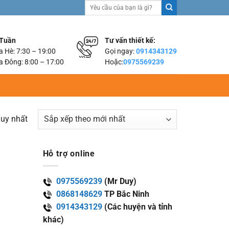
Tìm
kiếm:
 Tuần
Tư vấn thiết kế:
 Hè: 7:30 – 19:00
Gọi ngay:
0914343129
 Đông: 8:00 – 17:00
Hoặc:
0975569239
duy nhất
Hỗ trợ online
0975569239
(Mr Duy)
0868148629
TP Bắc Ninh
0914343129
(Các huyện và tỉnh
khác)