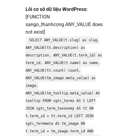
Lỗi cơ sở dữ liệu WordPress:
[FUNCTION
sango_thanhcong.ANY_VALUE does
not exist]
SELECT ANY_VALUE(t.slug) as slug,
ANY_VALUE(tt.description) as
description, ANY_VALUE(t.term_id) as
term_id, ANY_VALUE(t.name) as name,
ANY_VALUE(tt.count) count,
ANY_VALUE(tm_image.meta_value) as
image,
ANY_VALUE(tm_tooltip.meta_value) AS
tooltip FROM sgtc_terms AS t LEFT
JOIN sgtc_term_taxonomy AS tt ON
t.term_id = tt.term_id LEFT JOIN
sgtc_termmeta AS tm_image ON
t.term_id = tm_image.term_id AND