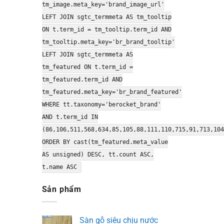
tm_image.meta_key='brand_image_url'
LEFT JOIN sgtc_termmeta AS tm_tooltip
ON t.term_id = tm_tooltip.term_id AND
tm_tooltip.meta_key='br_brand_tooltip'
LEFT JOIN sgtc_termmeta AS
tm_featured ON t.term_id =
tm_featured.term_id AND
tm_featured.meta_key='br_brand_featured'
WHERE tt.taxonomy='berocket_brand'
AND t.term_id IN
(86,106,511,568,634,85,105,88,111,110,715,91,713,104
ORDER BY cast(tm_featured.meta_value
AS unsigned) DESC, tt.count ASC,
t.name ASC
Sản phẩm
Sàn gỗ siêu chịu nước