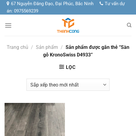
Chuyển
67 Nguyễn Đăng Đạo, Đại Phúc, Bắc Ninh
Tư vấn dự
đến
án: 0975569239
nội
dung
Trang chủ
/
Sản phẩm
/
Sản phẩm được gắn thẻ “Sàn
gỗ KronoSwiss D4933”
LỌC