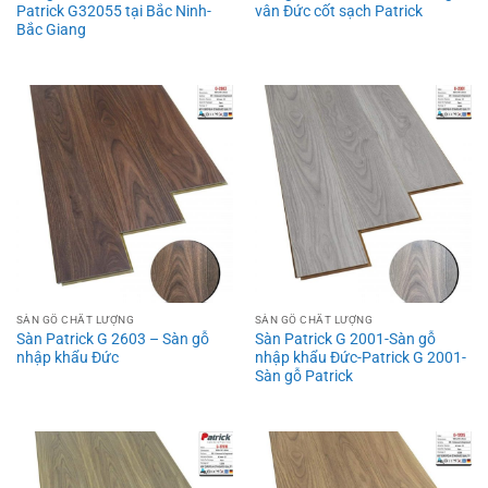
Patrick G32055 tại Bắc Ninh-
vân Đức cốt sạch Patrick
Bắc Giang
SÀN GỖ CHẤT LƯỢNG
SÀN GỖ CHẤT LƯỢNG
Sàn Patrick G 2603 – Sàn gỗ
Sàn Patrick G 2001-Sàn gỗ
nhập khẩu Đức
nhập khẩu Đức-Patrick G 2001-
Sàn gỗ Patrick