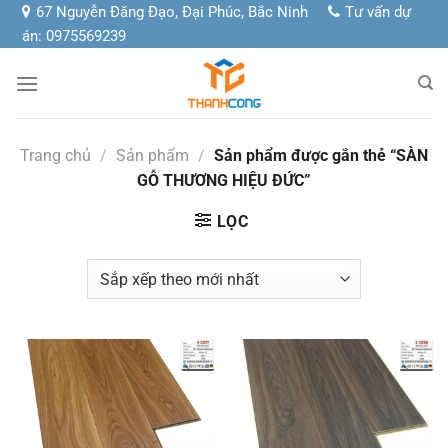
Chuyển
67 Nguyễn Đăng Đạo, Đại Phúc, Bắc Ninh
Tư vấn dự
đến
án: 0975569239
nội
dung
Trang chủ
/
Sản phẩm
/
Sản phẩm được gắn thẻ “SÀN
GỖ THƯƠNG HIỆU ĐỨC”
LỌC