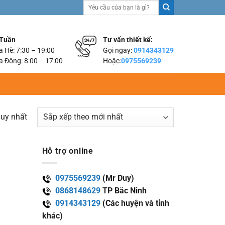
Tìm
kiếm:
 Tuần
Tư vấn thiết kế:
 Hè: 7:30 – 19:00
Gọi ngay:
0914343129
 Đông: 8:00 – 17:00
Hoặc:
0975569239
duy nhất
Hỗ trợ online
0975569239
(Mr Duy)
0868148629
TP Bắc Ninh
0914343129
(Các huyện và tỉnh
khác)