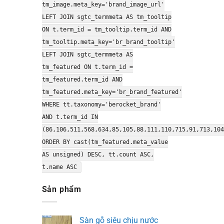
tm_image.meta_key='brand_image_url'
LEFT JOIN sgtc_termmeta AS tm_tooltip
ON t.term_id = tm_tooltip.term_id AND
tm_tooltip.meta_key='br_brand_tooltip'
LEFT JOIN sgtc_termmeta AS
tm_featured ON t.term_id =
tm_featured.term_id AND
tm_featured.meta_key='br_brand_featured'
WHERE tt.taxonomy='berocket_brand'
AND t.term_id IN
(86,106,511,568,634,85,105,88,111,110,715,91,713,104
ORDER BY cast(tm_featured.meta_value
AS unsigned) DESC, tt.count ASC,
t.name ASC
Sản phẩm
Sàn gỗ siêu chịu nước