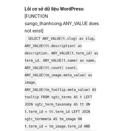
Lỗi cơ sở dữ liệu WordPress:
[FUNCTION
sango_thanhcong.ANY_VALUE does
not exist]
SELECT ANY_VALUE(t.slug) as slug,
ANY_VALUE(tt.description) as
description, ANY_VALUE(t.term_id) as
term_id, ANY_VALUE(t.name) as name,
ANY_VALUE(tt.count) count,
ANY_VALUE(tm_image.meta_value) as
image,
ANY_VALUE(tm_tooltip.meta_value) AS
tooltip FROM sgtc_terms AS t LEFT
JOIN sgtc_term_taxonomy AS tt ON
t.term_id = tt.term_id LEFT JOIN
sgtc_termmeta AS tm_image ON
t.term_id = tm_image.term_id AND