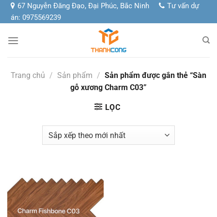
Chuyển
67 Nguyễn Đăng Đạo, Đại Phúc, Bắc Ninh
Tư vấn dự
đến
án: 0975569239
nội
dung
Trang chủ
/
Sản phẩm
/
Sản phẩm được gắn thẻ “Sàn
gỗ xương Charm C03”
LỌC