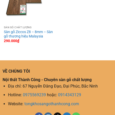
SÀN GỖ CHẤT LƯỢNG
Sàn gỗ Ziccos Z8 – 8mm – Sàn
gỗ thương hiệu Malaysia
290.000
₫
VỀ CHÚNG TÔI
Nội thất Thành Công - Chuyên sàn gỗ chất lượng
Địa chỉ: 67 Nguyễn Đăng Đạo, Đại Phúc, Bắc Ninh
Hotline:
0975569239
hoặc:
0914343129
Website:
tongkhosangothanhcong.com