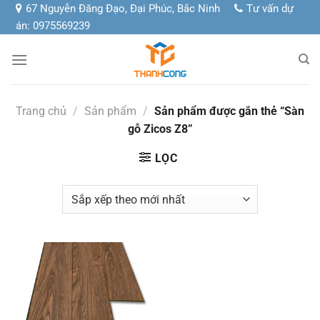
Chuyển
67 Nguyễn Đăng Đạo, Đại Phúc, Bắc Ninh
Tư vấn dự
đến
án: 0975569239
nội
dung
Trang chủ
/
Sản phẩm
/
Sản phẩm được gắn thẻ “Sàn
gỗ Zicos Z8”
LỌC