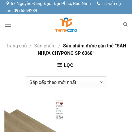
Chuyển
67 Nguyễn Đăng Đạo, Đại Phúc, Bắc Ninh
Tư vấn dự
đến
án: 0975569239
nội
dung
Trang chủ
/
Sản phẩm
/
Sản phẩm được gắn thẻ “SÀN
NHỰA CHYPONG SP 6368”
LỌC