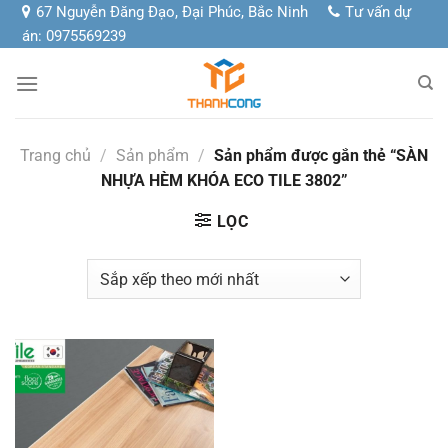
Chuyển
67 Nguyễn Đăng Đạo, Đại Phúc, Bắc Ninh
Tư vấn dự
đến
án: 0975569239
nội
dung
Trang chủ
/
Sản phẩm
/
Sản phẩm được gắn thẻ “SÀN
NHỰA HÈM KHÓA ECO TILE 3802”
LỌC