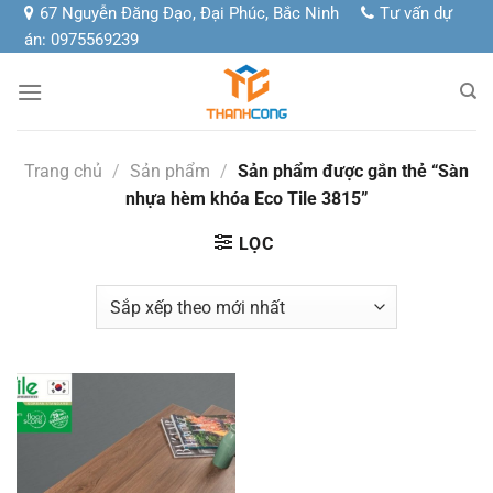
Chuyển
67 Nguyễn Đăng Đạo, Đại Phúc, Bắc Ninh
Tư vấn dự
đến
án: 0975569239
nội
dung
Trang chủ
/
Sản phẩm
/
Sản phẩm được gắn thẻ “Sàn
nhựa hèm khóa Eco Tile 3815”
LỌC