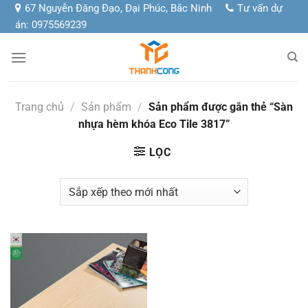
Chuyển
67 Nguyễn Đăng Đạo, Đại Phúc, Bắc Ninh
Tư vấn dự
đến
án: 0975569239
nội
dung
Trang chủ
/
Sản phẩm
/
Sản phẩm được gắn thẻ “Sàn
nhựa hèm khóa Eco Tile 3817”
LỌC