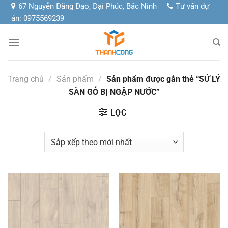
Chuyển
67 Nguyễn Đăng Đạo, Đại Phúc, Bắc Ninh
Tư vấn dự
đến
án: 0975569239
nội
dung
Trang chủ
/
Sản phẩm
/
Sản phẩm được gắn thẻ “SỬ LÝ
SÀN GỖ BỊ NGẬP NƯỚC”
LỌC