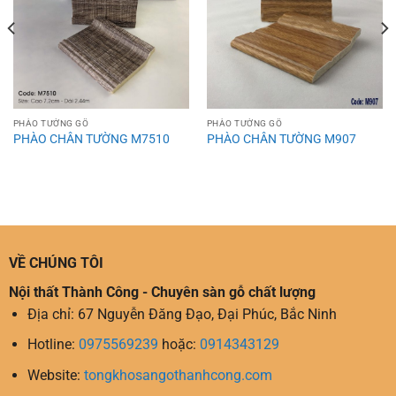
PHÀO TƯỜNG GỖ
PHÀO TƯỜNG GỖ
PHÀO CHÂN TƯỜNG M7510
PHÀO CHÂN TƯỜNG M907
VỀ CHÚNG TÔI
Nội thất Thành Công - Chuyên sàn gỗ chất lượng
Địa chỉ: 67 Nguyễn Đăng Đạo, Đại Phúc, Bắc Ninh
Hotline:
0975569239
hoặc:
0914343129
Website:
tongkhosangothanhcong.com