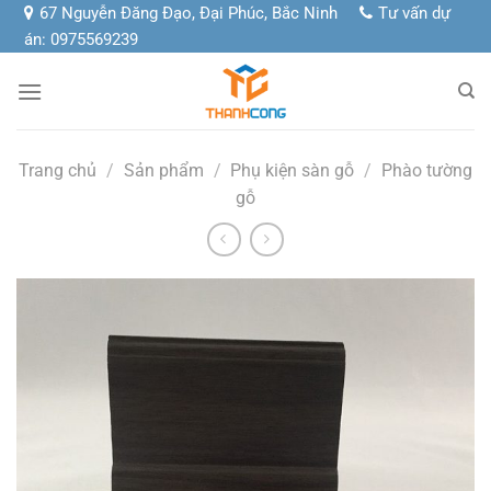
Chuyển
67 Nguyễn Đăng Đạo, Đại Phúc, Bắc Ninh
Tư vấn dự
đến
án: 0975569239
nội
dung
Trang chủ
/
Sản phẩm
/
Phụ kiện sàn gỗ
/
Phào tường
gỗ