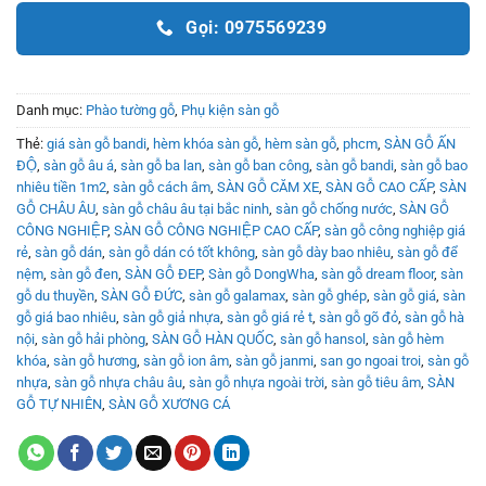
Gọi: 0975569239
Danh mục:
Phào tường gỗ
,
Phụ kiện sàn gỗ
Thẻ:
giá sàn gỗ bandi
,
hèm khóa sàn gỗ
,
hèm sàn gỗ
,
phcm
,
SÀN GỖ ẤN
ĐỘ
,
sàn gỗ âu á
,
sàn gỗ ba lan
,
sàn gỗ ban công
,
sàn gỗ bandi
,
sàn gỗ bao
nhiêu tiền 1m2
,
sàn gỗ cách âm
,
SÀN GỖ CĂM XE
,
SÀN GỖ CAO CẤP
,
SÀN
GỖ CHÂU ÂU
,
sàn gỗ châu âu tại bắc ninh
,
sàn gỗ chống nước
,
SÀN GỖ
CÔNG NGHIỆP
,
SÀN GỖ CÔNG NGHIỆP CAO CẤP
,
sàn gỗ công nghiệp giá
rẻ
,
sàn gỗ dán
,
sàn gỗ dán có tốt không
,
sàn gỗ dày bao nhiêu
,
sàn gỗ để
nệm
,
sàn gỗ đen
,
SÀN GỖ ĐEP
,
Sàn gỗ DongWha
,
sàn gỗ dream floor
,
sàn
gỗ du thuyền
,
SÀN GỖ ĐỨC
,
sàn gỗ galamax
,
sàn gỗ ghép
,
sàn gỗ giá
,
sàn
gỗ giá bao nhiêu
,
sàn gỗ giả nhựa
,
sàn gỗ giá rẻ t
,
sàn gỗ gõ đỏ
,
sàn gỗ hà
nội
,
sàn gỗ hải phòng
,
SÀN GỖ HÀN QUỐC
,
sàn gỗ hansol
,
sàn gỗ hèm
khóa
,
sàn gỗ hương
,
sàn gỗ ion âm
,
sàn gỗ janmi
,
san go ngoai troi
,
sàn gỗ
nhựa
,
sàn gỗ nhựa châu âu
,
sàn gỗ nhựa ngoài trời
,
sàn gỗ tiêu âm
,
SÀN
GỖ TỰ NHIÊN
,
SÀN GỖ XƯƠNG CÁ