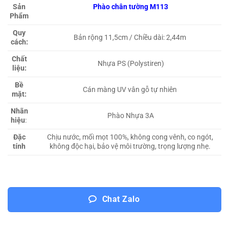
Sản
Phào chân tường M113
Phẩm
Quy
Bản rộng 11,5cm / Chiều dài: 2,44m
cách:
Chất
Nhựa PS (Polystiren)
liệu:
Bề
Cán màng UV vân gỗ tự nhiên
mặt:
Nhãn
Phào Nhựa 3A
hiệu
:
Đặc
Chịu nước, mối mọt 100%, không cong vênh, co ngót,
tính
không độc hại, bảo vệ môi trường, trọng lượng nhẹ.
Chat Zalo