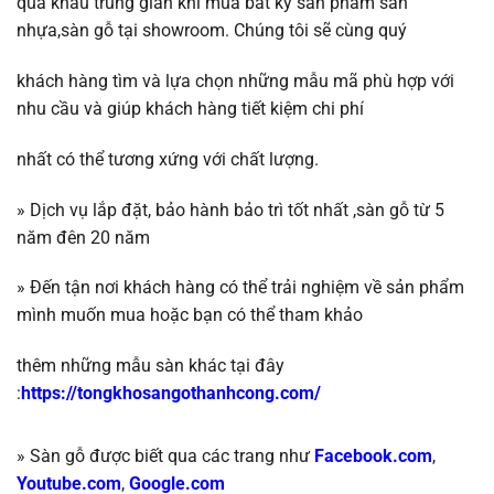
qua khâu trung gian khi mua bất kỳ sản phẩm sàn
nhựa,sàn gỗ tại showroom. Chúng tôi sẽ
cùng quý
khách hàng tìm và lựa chọn những mẫu mã phù hợp với
nhu cầu và giúp khách
hàng tiết kiệm chi phí
nhất có thể tương
xứng với chất lượng.
»
Dịch vụ lắp đặt, bảo hành bảo trì tốt nhất ,
sàn gỗ
từ 5
năm đên 20 năm
»
Đến tận nơi khách hàng có thể trải nghiệm về sản phẩm
mình muốn mua hoặc b
ạn có thể tham khảo
thêm những mẫu sàn khác tại đây
:
https://tongkhosangothanhcong.com/
» Sàn gỗ được biết qua các trang như
Facebook.com
,
Youtube.com
,
Google.com