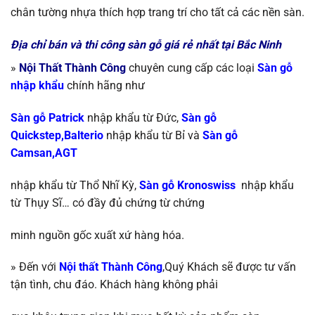
chân tường nhựa thích hợp trang trí cho tất cả các nền sàn.
Địa chỉ bán và thi công sàn gỗ giá rẻ nhất tại Bắc Ninh
»
Nội Thất Thành Công
chuyên cung cấp các loại
S
àn gỗ
nhập khẩu
chính
hãng như
Sàn gỗ Patrick
nhập khẩu từ Đức,
Sàn gỗ
Quickstep,Balterio
nhập khẩu từ
Bỉ và
Sàn gỗ
Camsan,AGT
nhập khẩu từ Thổ Nhĩ Kỳ
,
Sàn gỗ Kronoswiss
nhập khẩu
từ
Thụy Sĩ…
có đầy đủ chứng từ chứng
minh nguồn gốc xuất xứ hàng hóa.
» Đến với
Nội thất Thành Công
,Quý Khách sẽ được tư vấn
tận tình, chu đáo. Khách hàng không phải