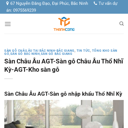
Chuyển
67 Nguyễn Đăng Đạo, Đại Phúc, Bắc Ninh
Tư vấn dự
đến
án: 0975569239
nội
dung
SÀN GỖ CHÂU ÂU TẠI BẮC NINH-BẮC GIANG
,
TIN TỨC
,
TỔNG KHO SÀN
GỖ,SÀN GỖ BẮC NINH,SÀN GỖ BẮC GIANG
Sàn Châu Âu AGT-Sàn gỗ Châu Âu Thổ Nhĩ
Kỳ-AGT-Kho sàn gỗ
Sàn Châu Âu AGT-Sàn gỗ nhập khẩu Thổ Nhĩ Kỳ