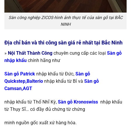
Sàn công nghiệp ZICOS-hình ảnh thực tế của sàn gỗ tại BẮC
NINH
Địa chỉ bán và thi công sàn giá rẻ nhất tại Bắc Ninh
»
Nội Thất Thành Công
chuyên cung cấp các loại
S
àn gỗ
nhập khẩu
chính
hãng như
Sàn gỗ Patrick
nhập khẩu từ Đức,
Sàn gỗ
Quickstep,Balterio
nhập khẩu từ
Bỉ và
Sàn gỗ
Camsan,AGT
nhập khẩu từ Thổ Nhĩ Kỳ
,
Sàn gỗ Kronoswiss
nhập khẩu
từ
Thụy Sĩ…
có đầy đủ chứng từ chứng
minh nguồn gốc xuất xứ hàng hóa.