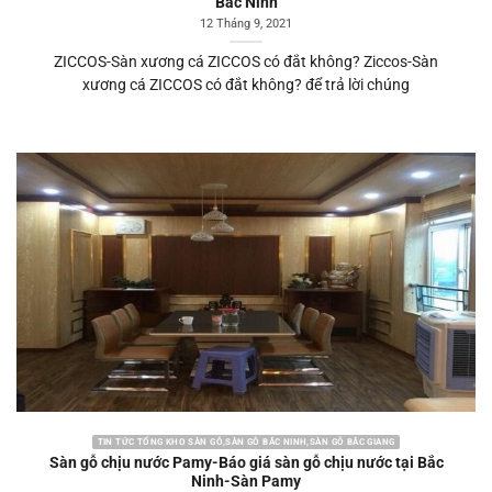
Bắc Ninh
12 Tháng 9, 2021
ZICCOS-Sàn xương cá ZICCOS có đắt không? Ziccos-Sàn
xương cá ZICCOS có đắt không? để trả lời chúng
TIN TỨC TỔNG KHO SÀN GỖ,SÀN GỖ BẮC NINH,SÀN GỖ BẮC GIANG
Sàn gỗ chịu nước Pamy-Báo giá sàn gỗ chịu nước tại Bắc
Ninh-Sàn Pamy