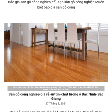
Báo giá sàn gỗ công nghiệp-cấu tạo sàn gỗ công nghiệp Muốn
biết báo giá sàn gỗ công
SÀN GỖ CHÂU ÂU TẠI BẮC NINH-BẮC GIANG TIN TỨC TỔNG KHO SÀN GỖ,SÀN GỖ BẮC
NINH,SÀN GỖ BẮC GIANG
Sàn gỗ công nghiệp giá rẻ-uy tín-chất lượng ở Bắc Ninh-Bắc
Giang
27 Tháng 8, 2021