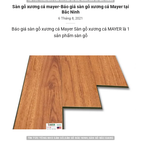
TIN TỨC TỔNG KHO SÀN GỖ,SÀN GỖ BẮC NINH,SÀN GỖ BẮC GIANG
Sàn gỗ xương cá mayer-Báo giá sàn gỗ xương cá Mayer tại
Bắc Ninh
6 Tháng 8, 2021
Báo giá sàn gỗ xương cá Mayer Sàn gỗ xương cá MAYER là 1
sản phẩm sàn gỗ
TIN TỨC TỔNG KHO SÀN GỖ,SÀN GỖ BẮC NINH,SÀN GỖ BẮC GIANG