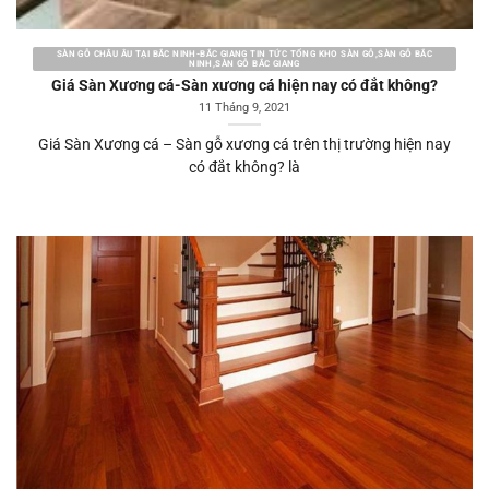
SÀN GỖ CHÂU ÂU TẠI BẮC NINH-BẮC GIANG TIN TỨC TỔNG KHO SÀN GỖ,SÀN GỖ BẮC
NINH,SÀN GỖ BẮC GIANG
Giá Sàn Xương cá-Sàn xương cá hiện nay có đắt không?
11 Tháng 9, 2021
Giá Sàn Xương cá – Sàn gỗ xương cá trên thị trường hiện nay
có đắt không? là