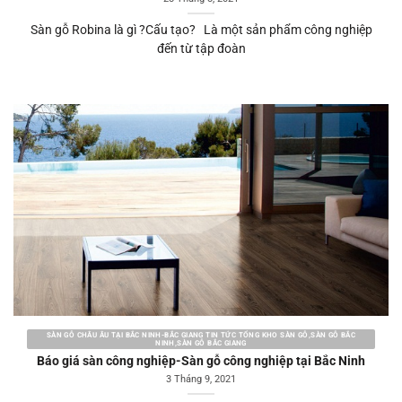
Sàn gỗ Robina là gì ?Cấu tạo? Là một sản phẩm công nghiệp
đến từ tập đoàn
SÀN GỖ CHÂU ÂU TẠI BẮC NINH-BẮC GIANG TIN TỨC TỔNG KHO SÀN GỖ,SÀN GỖ BẮC
NINH,SÀN GỖ BẮC GIANG
Báo giá sàn công nghiệp-Sàn gỗ công nghiệp tại Bắc Ninh
3 Tháng 9, 2021