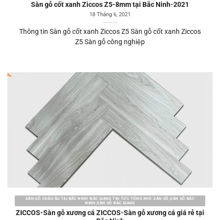
Sàn gỗ cốt xanh Ziccos Z5-8mm tại Bắc Ninh-2021
18 Tháng 6, 2021
Thông tin Sàn gỗ cốt xanh Ziccos Z5 Sàn gỗ cốt xanh Ziccos
Z5 Sàn gỗ công nghiệp
SÀN GỖ CHÂU ÂU TẠI BẮC NINH-BẮC GIANG TIN TỨC TỔNG KHO SÀN GỖ,SÀN GỖ BẮC
NINH,SÀN GỖ BẮC GIANG
ZICCOS-Sàn gỗ xương cá ZICCOS-Sàn gỗ xương cá giá rẻ tại