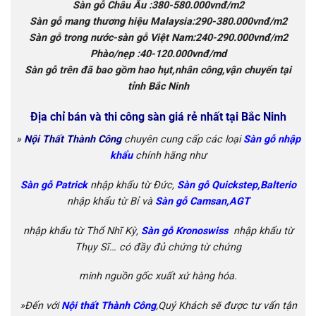
Sàn gỗ Châu Âu :380-580.000vnđ/m2
Sàn gỗ mang thương hiệu Malaysia:290-380.000vnđ/m2
Sàn gỗ trong nước-sàn gỗ Việt Nam:240-290.000vnđ/m2
Phào/nẹp :40-120.000vnđ/md
Sàn gỗ trên đã bao gồm hao hụt,nhân công,vận chuyển tại
tỉnh Bắc Ninh
Địa chỉ bán và thi công sàn giá rẻ nhất tại Bắc Ninh
»
Nội Thất Thành Công
chuyên cung cấp các loại
S
àn gỗ nhập
khẩu
chính
hãng như
Sàn gỗ Patrick
nhập khẩu từ Đức,
Sàn gỗ Quickstep,Balterio
nhập khẩu từ
Bỉ và
Sàn gỗ Camsan,AGT
nhập khẩu từ Thổ Nhĩ Kỳ
,
Sàn gỗ Kronoswiss
nhập khẩu từ
Thụy Sĩ…
có đầy đủ chứng từ chứng
minh nguồn gốc xuất xứ hàng hóa.
»Đến với
Nội thất Thành Công
,Quý Khách sẽ được tư vấn tận