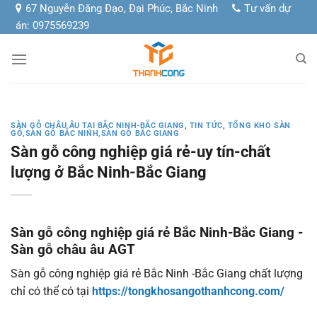
Chuyển
67 Nguyễn Đăng Đạo, Đại Phúc, Bắc Ninh
Tư vấn dự
đến
án: 0975569239
nội
dung
SÀN GỖ CHÂU ÂU TẠI BẮC NINH-BẮC GIANG
,
TIN TỨC
,
TỔNG KHO SÀN
GỖ,SÀN GỖ BẮC NINH,SÀN GỖ BẮC GIANG
Sàn gỗ công nghiệp giá rẻ-uy tín-chất
lượng ở Bắc Ninh-Bắc Giang
Sàn gỗ công nghiệp giá rẻ Bắc Ninh-Bắc Giang -
Sàn gỗ châu âu AGT
Sàn gỗ công nghiệp giá rẻ Bắc Ninh -Bắc Giang chất lượng
chỉ có thể có tại
https://tongkhosangothanhcong.com/