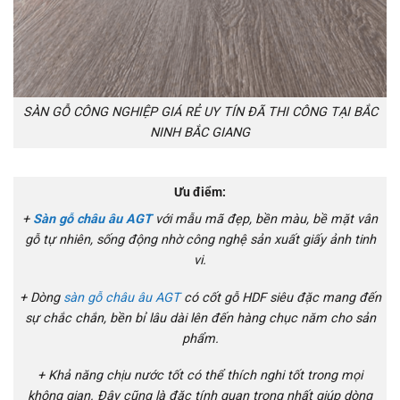
SÀN GỖ CÔNG NGHIỆP GIÁ RẺ UY TÍN ĐÃ THI CÔNG TẠI BẮC
NINH BẮC GIANG
Ưu điểm:
+
Sàn gỗ châu âu AGT
với mẫu mã đẹp, bền màu, bề mặt vân
gỗ tự nhiên, sống động nhờ công nghệ sản xuất giấy ảnh tinh
vi.
+ Dòng
sàn gỗ châu âu AGT
có cốt gỗ HDF siêu đặc mang đến
sự chắc chắn, bền bỉ lâu dài lên đến hàng chục năm cho sản
phẩm.
+ Khả năng chịu nước tốt có thể thích nghi tốt trong mọi
không gian. Đây cũng là đặc tính quan trọng nhất giúp dòng