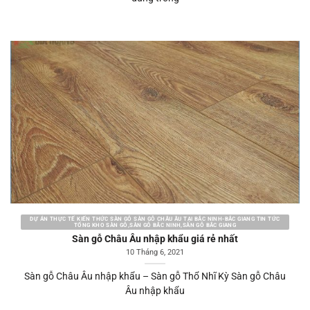
DỰ ÁN THỰC TẾ KIẾN THỨC SÀN GỖ SÀN GỖ CHÂU ÂU TẠI BẮC NINH-BẮC GIANG TIN TỨC
TỔNG KHO SÀN GỖ,SÀN GỖ BẮC NINH,SÀN GỖ BẮC GIANG
Sàn gỗ Châu Âu nhập khẩu giá rẻ nhất
10 Tháng 6, 2021
Sàn gỗ Châu Âu nhập khẩu – Sàn gỗ Thổ Nhĩ Kỳ Sàn gỗ Châu
Âu nhập khẩu