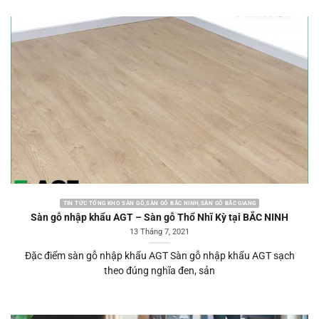
TIN TỨC TỔNG KHO SÀN GỖ,SÀN GỖ BẮC NINH,SÀN GỖ BẮC GIANG
Sàn gỗ nhập khẩu AGT – Sàn gỗ Thổ Nhĩ Kỳ tại BẮC NINH
13 Tháng 7, 2021
Đặc điểm sàn gỗ nhập khẩu AGT Sàn gỗ nhập khẩu AGT sạch
theo đúng nghĩa đen, sản