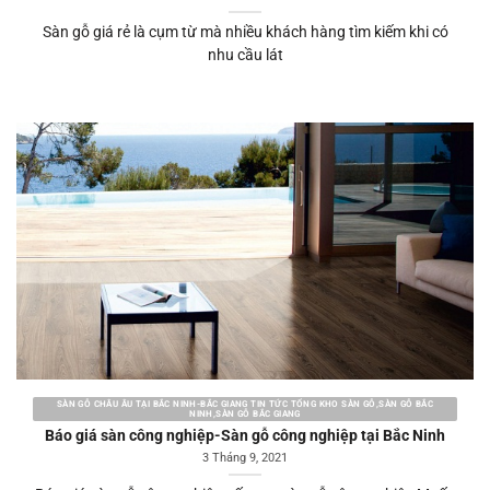
Sàn gỗ giá rẻ là cụm từ mà nhiều khách hàng tìm kiếm khi có
nhu cầu lát
SÀN GỖ CHÂU ÂU TẠI BẮC NINH-BẮC GIANG TIN TỨC TỔNG KHO SÀN GỖ,SÀN GỖ BẮC
NINH,SÀN GỖ BẮC GIANG
Báo giá sàn công nghiệp-Sàn gỗ công nghiệp tại Bắc Ninh
3 Tháng 9, 2021