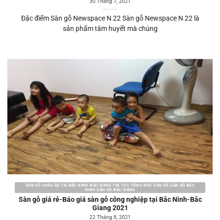
30 Tháng 7, 2021
Đặc điểm Sàn gỗ Newspace N 22 Sàn gỗ Newspace N 22 là
sản phẩm tâm huyết mà chúng
SÀN GỖ CHÂU ÂU TẠI BẮC NINH-BẮC GIANG TIN TỨC TỔNG KHO SÀN GỖ,SÀN GỖ BẮC
NINH,SÀN GỖ BẮC GIANG
Sàn gỗ giá rẻ-Báo giá sàn gỗ công nghiệp tại Bắc Ninh-Bắc
Giang 2021
22 Tháng 8, 2021