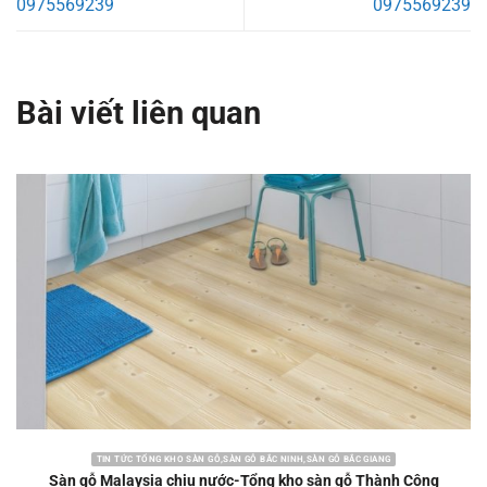
0975569239
0975569239
Bài viết liên quan
TIN TỨC TỔNG KHO SÀN GỖ,SÀN GỖ BẮC NINH,SÀN GỖ BẮC GIANG
Sàn gỗ Malaysia chịu nước-Tổng kho sàn gỗ Thành Công