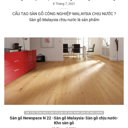
8 Tháng 7, 2021
CẤU TẠO SÀN GỖ CÔNG NGHIỆP MALAYSIA CHỊU NƯỚC ?
Sàn gỗ Malaysia chịu nước là sản phẩm
TIN TỨC TỔNG KHO SÀN GỖ,SÀN GỖ BẮC NINH,SÀN GỖ BẮC GIANG
Sàn gỗ Newspace N 22 -Sàn gỗ Malaysia-Sàn gỗ chịu nước-
Kho sàn gỗ