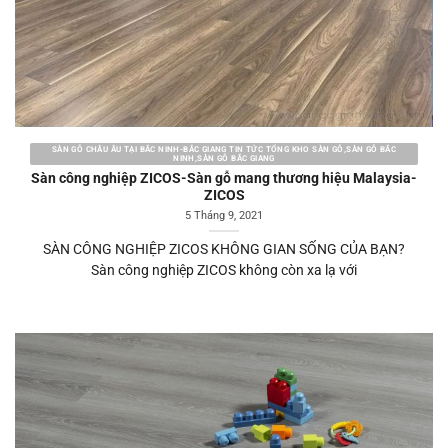
SÀN GỖ CHÂU ÂU TẠI BẮC NINH-BẮC GIANG TIN TỨC TỔNG KHO SÀN GỖ,SÀN GỖ BẮC
NINH,SÀN GỖ BẮC GIANG
Sàn công nghiệp ZICOS-Sàn gỗ mang thương hiệu Malaysia-
ZICOS
5 Tháng 9, 2021
SÀN CÔNG NGHIỆP ZICOS KHÔNG GIAN SỐNG CỦA BẠN?
Sàn công nghiệp ZICOS không còn xa lạ với