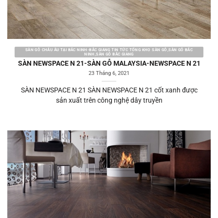
SÀN GỖ CHÂU ÂU TẠI BẮC NINH-BẮC GIANG TIN TỨC TỔNG KHO SÀN GỖ,SÀN GỖ BẮC
NINH,SÀN GỖ BẮC GIANG
SÀN NEWSPACE N 21-SÀN GỖ MALAYSIA-NEWSPACE N 21
23 Tháng 6, 2021
SÀN NEWSPACE N 21 SÀN NEWSPACE N 21 cốt xanh được
sản xuất trên công nghệ dây truyền