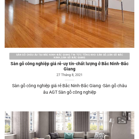
SÀN GỖ CHÂU ÂU TẠI BẮC NINH-BẮC GIANG TIN TỨC TỔNG KHO SÀN GỖ,SÀN GỖ BẮC
NINH,SÀN GỖ BẮC GIANG
Sàn gỗ công nghiệp giá rẻ-uy tín-chất lượng ở Bắc Ninh-Bắc
Giang
27 Tháng 8, 2021
Sàn gỗ công nghiệp giá rẻ Bắc Ninh-Bắc Giang -Sàn gỗ châu
âu AGT Sàn gỗ công nghiệp