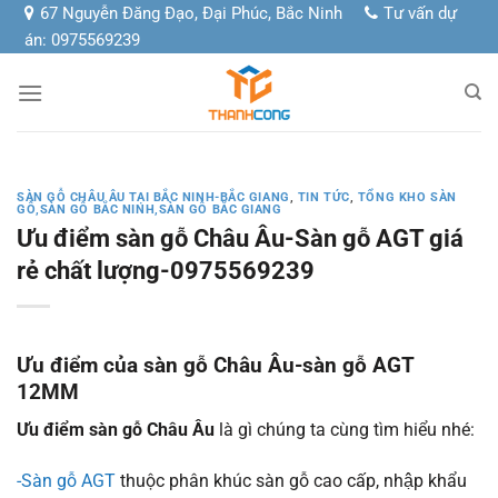
Chuyển
67 Nguyễn Đăng Đạo, Đại Phúc, Bắc Ninh
Tư vấn dự
đến
án: 0975569239
nội
dung
SÀN GỖ CHÂU ÂU TẠI BẮC NINH-BẮC GIANG
,
TIN TỨC
,
TỔNG KHO SÀN
GỖ,SÀN GỖ BẮC NINH,SÀN GỖ BẮC GIANG
Ưu điểm sàn gỗ Châu Âu-Sàn gỗ AGT giá
rẻ chất lượng-0975569239
Ưu điểm của sàn gỗ Châu Âu-sàn gỗ AGT
12MM
Ưu điểm sàn gỗ Châu Âu
là gì chúng ta cùng tìm hiểu nhé:
-Sàn gỗ AGT
thuộc phân khúc sàn gỗ cao cấp, nhập khẩu