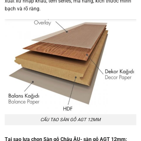
xuất xứ nhập khẩu, tem series, mã hàng, kích thước minh
bạch và rõ ràng.
CẤU TẠO SÀN GỖ AGT 12MM
Tại sao lựa chọn Sàn gỗ Châu ÂU- sàn gỗ AGT 12mm: