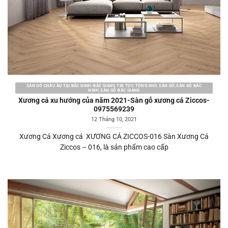
SÀN GỖ CHÂU ÂU TẠI BẮC NINH-BẮC GIANG TIN TỨC TỔNG KHO SÀN GỖ,SÀN GỖ BẮC
NINH,SÀN GỖ BẮC GIANG
Xương cá xu hướng của năm 2021-Sàn gỗ xương cá Ziccos-
0975569239
12 Tháng 10, 2021
Xương Cá Xương cá XƯƠNG CÁ ZICCOS-016 Sàn Xương Cá
Ziccos – 016, là sản phẩm cao cấp