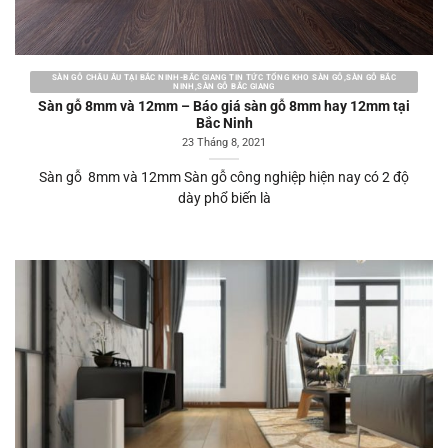
SÀN GỖ CHÂU ÂU TẠI BẮC NINH-BẮC GIANG TIN TỨC TỔNG KHO SÀN GỖ,SÀN GỖ BẮC
NINH,SÀN GỖ BẮC GIANG
Sàn gỗ 8mm và 12mm – Báo giá sàn gỗ 8mm hay 12mm tại
Bắc Ninh
23 Tháng 8, 2021
Sàn gỗ 8mm và 12mm Sàn gỗ công nghiệp hiện nay có 2 độ
dày phổ biến là