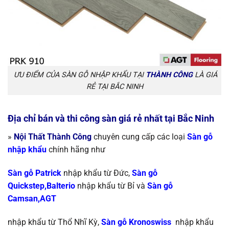
ƯU ĐIỂM CỦA SÀN GỖ NHẬP KHẨU TẠI
THÀNH CÔNG
LÀ GIÁ
RẺ TẠI BẮC NINH
Địa chỉ bán và thi công sàn giá rẻ nhất tại Bắc Ninh
»
Nội Thất Thành Công
chuyên cung cấp các loại
S
àn gỗ
nhập khẩu
chính
hãng như
Sàn gỗ Patrick
nhập khẩu từ Đức,
Sàn gỗ
Quickstep,Balterio
nhập khẩu từ
Bỉ và
Sàn gỗ
Camsan,AGT
nhập khẩu từ Thổ Nhĩ Kỳ
,
Sàn gỗ Kronoswiss
nhập khẩu