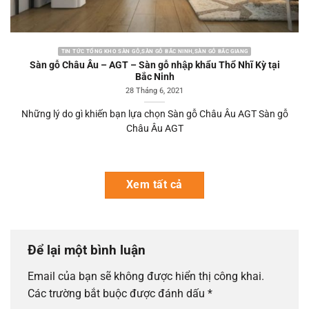
TIN TỨC TỔNG KHO SÀN GỖ,SÀN GỖ BẮC NINH,SÀN GỖ BẮC GIANG
Sàn gỗ Châu Âu – AGT – Sàn gỗ nhập khẩu Thổ Nhĩ Kỳ tại
Bắc Ninh
28 Tháng 6, 2021
Những lý do gì khiến bạn lựa chọn Sàn gỗ Châu Âu AGT Sàn gỗ
Châu Âu AGT
Xem tất cả
Để lại một bình luận
Email của bạn sẽ không được hiển thị công khai.
Các trường bắt buộc được đánh dấu
*