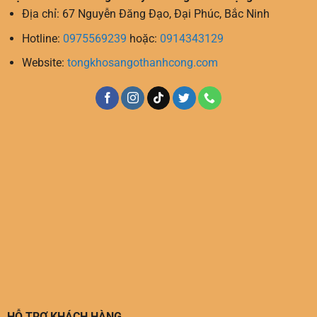
Địa chỉ: 67 Nguyễn Đăng Đạo, Đại Phúc, Bắc Ninh
Hotline:
0975569239
hoặc:
0914343129
Website:
tongkhosangothanhcong.com
HỖ TRỢ KHÁCH HÀNG