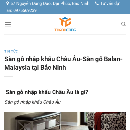
Chuyển
67 Nguyễn Đăng Đạo, Đại Phúc, Bắc Ninh
Tư vấn dự
đến
án: 0975569239
nội
dung
TIN TỨC
Sàn gỗ nhập khẩu Châu Âu-Sàn gỗ Balan-
Malaysia tại Bắc Ninh
Sàn gỗ nhập khẩu Châu Âu là gì?
Sàn gỗ nhập khẩu Châu Âu