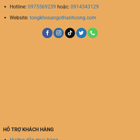
Hotline:
0975569239
hoặc:
0914343129
Website:
tongkhosangothanhcong.com
HỖ TRỢ KHÁCH HÀNG
Hướng dẫn mua hàng