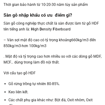
Thời gian bảo hành từ 10-20-30 năm tùy sản phẩm
Sàn gỗ nhập khẩu có ưu điểm gì?
Sàn gỗ công nghiệp thực chất là sàn được làm từ gỗ HDF
tên tiếng anh là:
H
igh
D
ensity
F
iberboard
– Ván sợi mật độ cao có tỷ trọng khoảng660kg/m3 đến
850kg/m3-hơn 100kg/m3
. Mật độ và tỷ trọng cao hơn nhiều so với các dòng gỗ MDF,
MCF… dùng trong làm đồ nội thất.
Với cấu tạo gỗ HDF
Gỗ rừng trồng tự nhiên 80-85%.
Keo liên kết.
Các chất phụ gia khác như: Bột đá, Oxit nhôm, Oxit