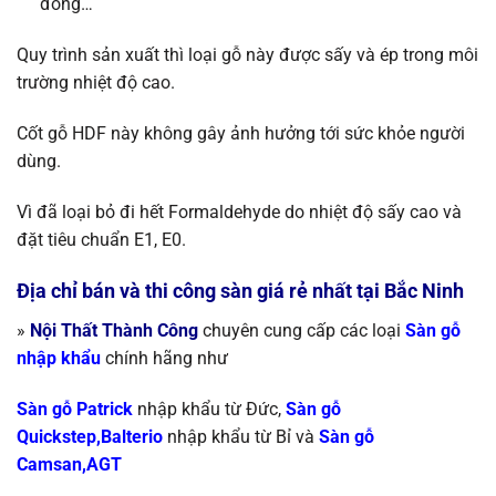
đồng…
Quy trình sản xuất thì loại gỗ này được sấy và ép trong môi
trường nhiệt độ cao.
Cốt gỗ HDF này không gây ảnh hưởng tới sức khỏe người
dùng.
Vì đã loại bỏ đi hết Formaldehyde do nhiệt độ sấy cao và
đặt tiêu chuẩn E1, E0.
Địa chỉ bán và thi công sàn giá rẻ nhất tại Bắc Ninh
»
Nội Thất Thành Công
chuyên cung cấp các loại
S
àn gỗ
nhập khẩu
chính
hãng như
Sàn gỗ Patrick
nhập khẩu từ Đức,
Sàn gỗ
Quickstep,Balterio
nhập khẩu từ
Bỉ và
Sàn gỗ
Camsan,AGT