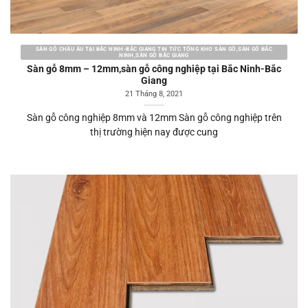
SÀN GỖ CHÂU ÂU TẠI BẮC NINH-BẮC GIANG TIN TỨC TỔNG KHO SÀN GỖ,SÀN GỖ BẮC
NINH,SÀN GỖ BẮC GIANG
Sàn gỗ 8mm – 12mm,sàn gỗ công nghiệp tại Bắc Ninh-Bắc
Giang
21 Tháng 8, 2021
Sàn gỗ công nghiệp 8mm và 12mm Sàn gỗ công nghiệp trên
thị trường hiện nay được cung