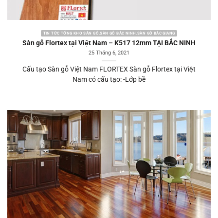
TIN TỨC TỔNG KHO SÀN GỖ,SÀN GỖ BẮC NINH,SÀN GỖ BẮC GIANG
Sàn gỗ Flortex tại Việt Nam – K517 12mm TẠI BẮC NINH
25 Tháng 6, 2021
Cấu tạo Sàn gỗ Việt Nam FLORTEX Sàn gỗ Flortex tại Việt
Nam có cấu tạo: -Lớp bề