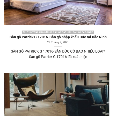
TIN TỨC TỔNG KHO SÀN GỖ,SÀN GỖ BẮC NINH,SÀN GỖ BẮC GIANG
Sàn gỗ Patrick G 17016-Sàn gỗ nhập khẩu Đức tại Bắc Ninh
29 Tháng 7, 2021
SÀN GỖ PATRICK G 17016-SÀN ĐỨC CÓ BAO NHIÊU LOẠI?
Sàn gỗ Patrick G 17016 đã xuất hiện