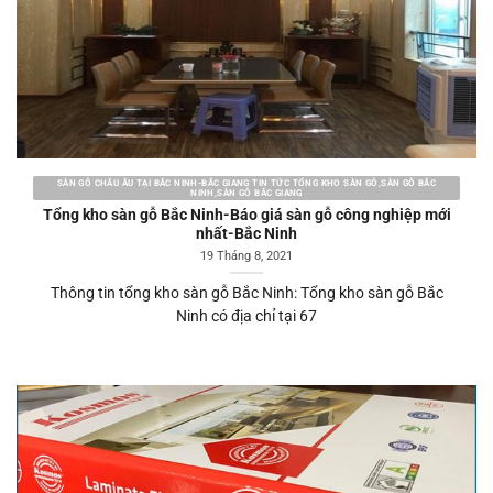
SÀN GỖ CHÂU ÂU TẠI BẮC NINH-BẮC GIANG TIN TỨC TỔNG KHO SÀN GỖ,SÀN GỖ BẮC
NINH,SÀN GỖ BẮC GIANG
Tổng kho sàn gỗ Bắc Ninh-Báo giá sàn gỗ công nghiệp mới
nhất-Bắc Ninh
19 Tháng 8, 2021
Thông tin tổng kho sàn gỗ Bắc Ninh: Tổng kho sàn gỗ Bắc
Ninh có địa chỉ tại 67