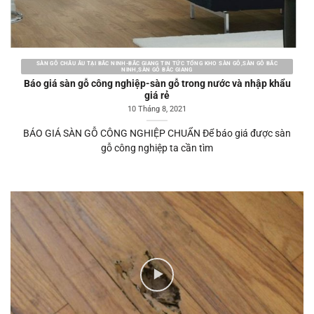
SÀN GỖ CHÂU ÂU TẠI BẮC NINH-BẮC GIANG TIN TỨC TỔNG KHO SÀN GỖ,SÀN GỖ BẮC
NINH,SÀN GỖ BẮC GIANG
Báo giá sàn gỗ công nghiệp-sàn gỗ trong nước và nhập khẩu
giá rẻ
10 Tháng 8, 2021
BÁO GIÁ SÀN GỖ CÔNG NGHIỆP CHUẨN Để báo giá được sàn
gỗ công nghiệp ta cần tìm