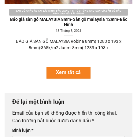
SÀN GỖ CHÂU ÂU TẠI BẮC NINH-BẮC GIANG TIN TỨC TỔNG KHO SÀN GỖ,SÀN GỖ BẮC
NINH,SÀN GỖ BẮC GIANG
Báo giá sàn gỗ MALAYSIA 8mm-Sàn gỗ malaysia 12mm-Bắc
Ninh
18 Tháng 8, 2021
BÁO GIÁ SÀN GỖ MALAYSIA Robina 8mm( 1283 x 193 x
8mm):365k/m2 Janmi 8mm( 1283 x 193 x
Xem tất cả
Để lại một bình luận
Email của bạn sẽ không được hiển thị công khai.
Các trường bắt buộc được đánh dấu
*
Bình luận
*