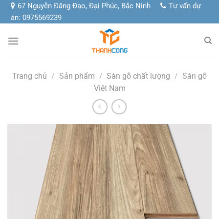
Chuyển
67 Nguyễn Đăng Đạo, Đại Phúc, Bắc Ninh
Tư vấn dự
đến
án: 0975569239
nội
dung
Trang chủ
/
Sản phẩm
/
Sàn gỗ chất lượng
/
Sàn gỗ
Việt Nam