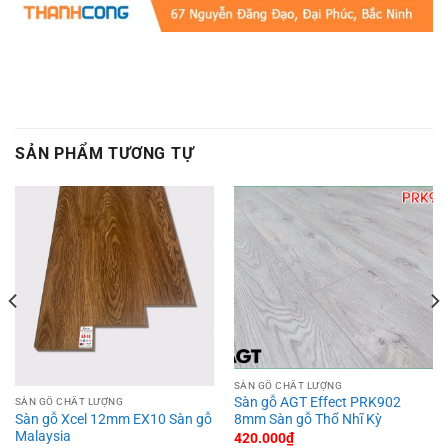
SẢN PHẨM TƯƠNG TỰ
SÀN GỖ CHẤT LƯỢNG
Sàn gỗ AGT Effect PRK902
SÀN GỖ CHẤT LƯỢNG
Sàn gỗ Xcel 12mm EX10 Sàn gỗ
8mm Sàn gỗ Thổ Nhĩ Kỳ
Malaysia
420.000
₫