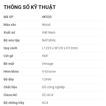
THÔNG SỐ KỸ THUẬT
Mã SP
#K520
Màu sắc
Wood
Xuất xứ
Việt Nam
Bộ sưu tập
NATURAL
Quy cách
L1223 x W129 x H12mm
Cốt gỗ
HDF
Bề mặt
Vintage
Hèm khóa
V-Groove
Độ dày
12mm
Chất liệu
Gỗ công nghiệp
Class/AC
32/AC4
Độ chống trầy
AC4