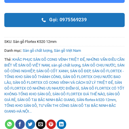
Gọi: 0975569239
SKU:
Sàn gỗ Flortex K520 12mm
Danh mục:
Sàn gỗ chất lượng
,
Sàn gỗ Việt Nam
Thẻ:
KHẮC PHỤC SÀN GỖ CONG VÊNH TRIỆT ĐỂ
,
NHỮNG VẤN ĐIỀU CẦN
BIẾT VỀ SÀN GỖ VIỆT NAM
,
sàn gỗ chất lượng
,
SÀN GỖ CHỊU NƯỚC
,
SÀN
GỖ CÔNG NGHIỆP
,
SÀN GỖ CỐT XANH
,
SÀN GỖ ĐEP
,
SÀN GỖ FLORTEX -
TỔNG KHO SÀN GỖ THÀNH CÔNG
,
SÀN GỖ FLORTEX CHỊU NƯỚC BAO
LÂU
,
SÀN GỖ FLORTEX CÓ CONG VÊNH VÀ CÁCH SỬ LÝ TRIỆT ĐỂ
,
SÀN
GỖ FLORTEX CÓ NHỮNG ƯU NHƯỢC ĐIỂM GÌ
,
SÀN GỖ FLORTEX CÓ TỐT
KHÔNG-TỔNG KHO SÀN GỖ
,
SÀN GỖ FLORTEX GIÁ THẾ NÀO
,
SÀN GỖ
GIÁ RẺ
,
SÀN GỖ TẠI BẮC NINH-BẮC GIANG
,
SÀN-flortex-k520-12mm
,
TỔNG KHO SÀN GỖ
,
TƯ VẤN THI CÔNG SÀN GỖ TẠI BẮC NINH-BẮC
GIANG-HÀ NỘI...