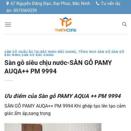
Chuyển
67 Nguyễn Đăng Đạo, Đại Phúc, Bắc Ninh
Tư vấn dự
đến
án: 0975569239
nội
dung
SÀN GỖ CHÂU ÂU TẠI BẮC NINH-BẮC GIANG
,
TỔNG KHO SÀN GỖ,SÀN GỖ
BẮC NINH,SÀN GỖ BẮC GIANG
Sàn gỗ siêu chịu nước-SÀN GỖ PAMY
AUQA++ PM 9994
Ưu điểm của Sàn gỗ PAMY AQUA ++ PM 9994
SÀN GỖ PAMY AUQA++ PM 9994 Khi ghép tạo lên tạo cảm
giác ấm áp,sang trọng