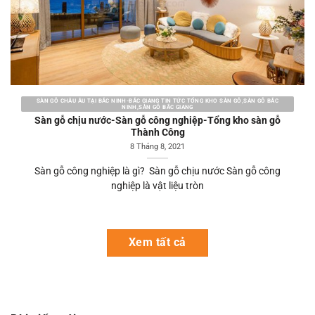
SÀN GỖ CHÂU ÂU TẠI BẮC NINH-BẮC GIANG TIN TỨC TỔNG KHO SÀN GỖ,SÀN GỖ BẮC
NINH,SÀN GỖ BẮC GIANG
Sàn gỗ chịu nước-Sàn gỗ công nghiệp-Tổng kho sàn gỗ
Thành Công
8 Tháng 8, 2021
Sàn gỗ công nghiệp là gì? Sàn gỗ chịu nước Sàn gỗ công
nghiệp là vật liệu tròn
Xem tất cả