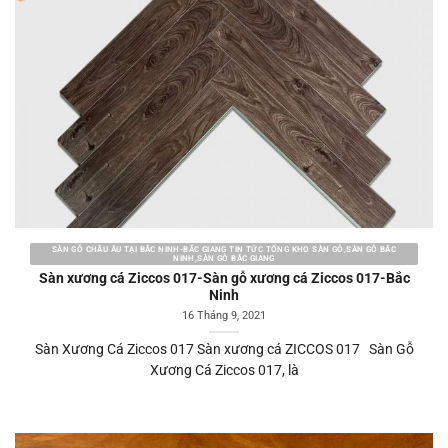
SÀN GỖ CHÂU ÂU TẠI BẮC NINH-BẮC GIANG TIN TỨC TỔNG KHO SÀN GỖ,SÀN GỖ BẮC
NINH,SÀN GỖ BẮC GIANG
Sàn xương cá Ziccos 017-Sàn gỗ xương cá Ziccos 017-Bắc
Ninh
16 Tháng 9, 2021
Sàn Xương Cá Ziccos 017 Sàn xương cá ZICCOS 017 Sàn Gỗ
Xương Cá Ziccos 017, là