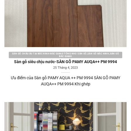
SÀN GỖ CHÂU ÂU TẠI BẮC NINH-BẮC GIANG TỔNG KHO SÀN GỖ,SÀN GỖ BẮC NINH,SÀN GỖ
BẮC GIANG
Sàn gỗ siêu chịu nước-SÀN GỖ PAMY AUQA++ PM 9994
25 Tháng 4, 2023
Ưu điểm của Sàn gỗ PAMY AQUA ++ PM 9994 SÀN GỖ PAMY
AUQA++ PM 9994 Khi ghép