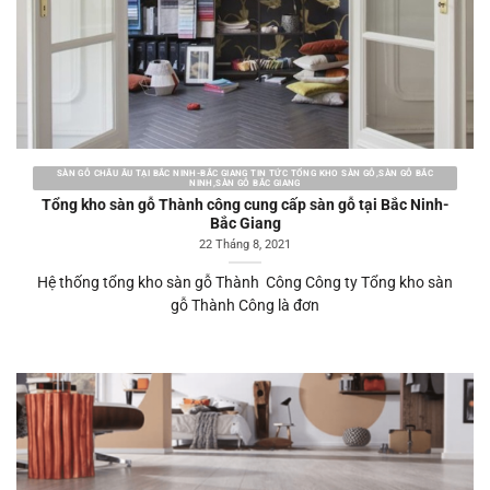
SÀN GỖ CHÂU ÂU TẠI BẮC NINH-BẮC GIANG TIN TỨC TỔNG KHO SÀN GỖ,SÀN GỖ BẮC
NINH,SÀN GỖ BẮC GIANG
Tổng kho sàn gỗ Thành công cung cấp sàn gỗ tại Bắc Ninh-
Bắc Giang
22 Tháng 8, 2021
Hệ thống tổng kho sàn gỗ Thành Công Công ty Tổng kho sàn
gỗ Thành Công là đơn