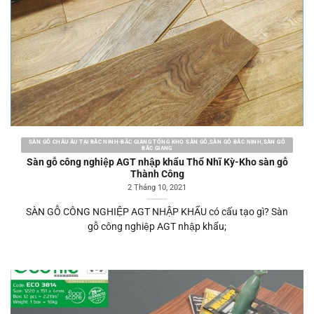
SÀN GỖ CHÂU ÂU TẠI BẮC NINH-BẮC GIANG TỔNG KHO SÀN GỖ,SÀN GỖ BẮC NINH,SÀN GỖ
BẮC GIANG
Sàn gỗ công nghiệp AGT nhập khẩu Thổ Nhĩ Kỳ-Kho sàn gỗ
Thành Công
2 Tháng 10, 2021
SÀN GỖ CÔNG NGHIỆP AGT NHẬP KHẨU có cấu tạo gì? Sàn
gỗ công nghiệp AGT nhập khẩu;