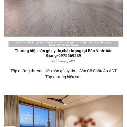
SÀN GỖ CHÂU ÂU TẠI BẮC NINH-BẮC GIANG TIN TỨC TỔNG KHO SÀN GỖ,SÀN GỖ BẮC
NINH,SÀN GỖ BẮC GIANG
Thương hiệu sàn gỗ uy tín,chất lượng tại Bắc Ninh-bắc
Giang-0975569239
25 Tháng 8, 2021
Tốp những thương hiệu sàn gỗ uy tín – Sàn Gỗ Châu Âu AGT
Tốp thương hiệu sàn