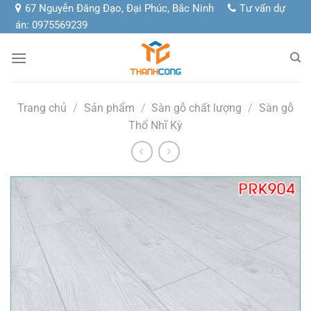
Chuyển
67 Nguyễn Đăng Đạo, Đại Phúc, Bắc Ninh
Tư vấn dự
đến
án: 0975569239
nội
dung
Trang chủ
/
Sản phẩm
/
Sàn gỗ chất lượng
/
Sàn gỗ
Thổ Nhĩ Kỳ