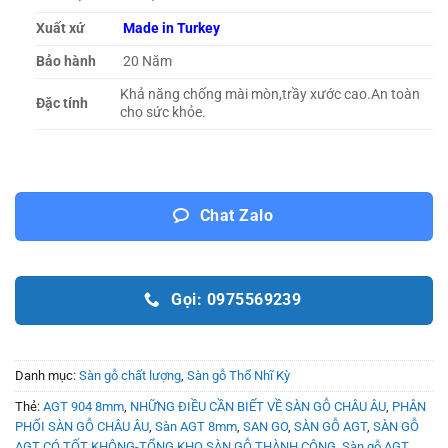
Xuất xứ
Made in Turkey
Bảo hành
20 Năm
Khả năng chống mài mòn,trầy xước cao.An toàn
Đặc tính
cho sức khỏe.
Chat Zalo
Gọi: 0975569239
Danh mục:
Sàn gỗ chất lượng
,
Sàn gỗ Thổ Nhĩ Kỳ
Thẻ:
AGT 904 8mm
,
NHỮNG ĐIỀU CẦN BIẾT VỀ SÀN GỖ CHÂU ÂU
,
PHÂN
PHỐI SÀN GỖ CHÂU ÂU
,
Sàn AGT 8mm
,
SAN GO
,
SÀN GỖ AGT
,
SÀN GỖ
AGT CÓ TỐT KHÔNG-TỔNG KHO SÀN GỖ THÀNH CÔNG
,
Sàn gỗ AGT