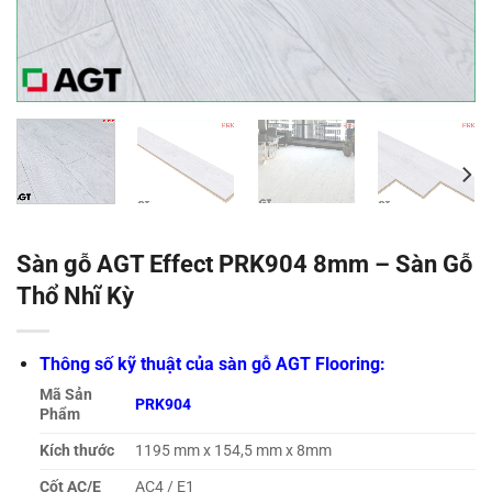
Sàn gỗ AGT Effect PRK904 8mm – Sàn Gỗ
Thổ Nhĩ Kỳ
Thông số kỹ thuật của sàn gỗ AGT Flooring:
Mã Sản
PRK904
Phẩm
Kích thước
1195 mm x 154,5 mm x 8mm
Cốt AC/E
AC4 / E1