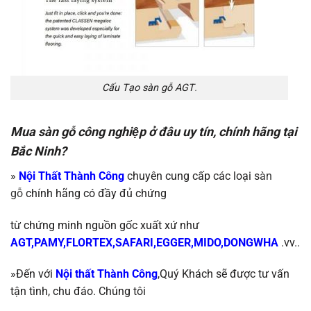
Cấu Tạo sàn gỗ AGT
.
Mua sàn gỗ công nghiệp ở đâu uy tín, chính hãng tại
Bắc Ninh?
»
Nội Thất Thành Công
chuyên cung cấp các loại s
àn
gỗ
chính
hãng
có đầy đủ chứng
từ chứng
minh nguồn gốc xuất xứ như
AGT,PAMY,FLORTEX,SAFARI,EGGER,MIDO,DONGWHA
.vv..
»Đến với
Nội thất Thành Công
,Quý Khách sẽ được tư vấn
tận tình, chu đáo.
Chúng tôi