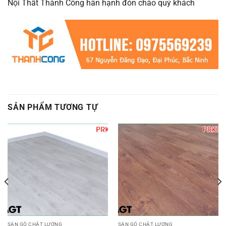
Nội Thất Thành Công hân hạnh đón chào quý khách
SẢN PHẨM TƯƠNG TỰ
SÀN GỖ CHẤT LƯỢNG
SÀN GỖ CHẤT LƯỢNG