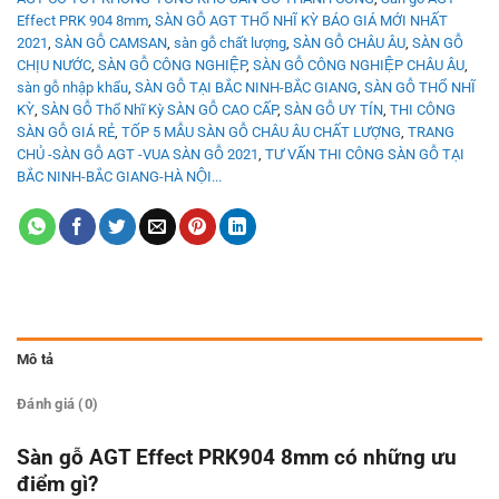
Effect PRK 904 8mm
,
SÀN GỖ AGT THỔ NHĨ KỲ BÁO GIÁ MỚI NHẤT
2021
,
SÀN GỖ CAMSAN
,
sàn gỗ chất lượng
,
SÀN GỖ CHÂU ÂU
,
SÀN GỖ
CHỊU NƯỚC
,
SÀN GỖ CÔNG NGHIỆP
,
SÀN GỖ CÔNG NGHIỆP CHÂU ÂU
,
sàn gỗ nhập khẩu
,
SÀN GỖ TẠI BẮC NINH-BẮC GIANG
,
SÀN GỖ THỔ NHĨ
KỲ
,
SÀN GỖ Thổ Nhĩ Kỳ SÀN GỖ CAO CẤP
,
SÀN GỖ UY TÍN
,
THI CÔNG
SÀN GỖ GIÁ RẺ
,
TỐP 5 MẪU SÀN GỖ CHÂU ÂU CHẤT LƯỢNG
,
TRANG
CHỦ -SÀN GỖ AGT -VUA SÀN GỖ 2021
,
TƯ VẤN THI CÔNG SÀN GỖ TẠI
BẮC NINH-BẮC GIANG-HÀ NỘI...
Mô tả
Đánh giá (0)
Sàn gỗ AGT Effect PRK904 8mm
có những ưu
điểm gì?