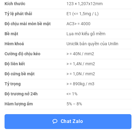
Kích thước
123 × 1,207x12mm
Tỷ lệ phát thải
E1 (<= 1,5mg / L)
Độ chịu mài mòn bề mặt
AC3> = 4000
Bề mặt
Lụa mờ kiểu gỗ mềm
Hèm khoá
Uniclik bản quyền của Unilin
Cường độ chịu kéo
> = 40N / mm2
Độ liên kết
> = 1,4N / mm2
Độ cứng bề mặt
> = 1,0N / mm2
Tỷ trọng
> = 890kg / m3
Độ trương nở 24h
<= 1%
Hàm lượng ẩm
5% – 8%
Chat Zalo