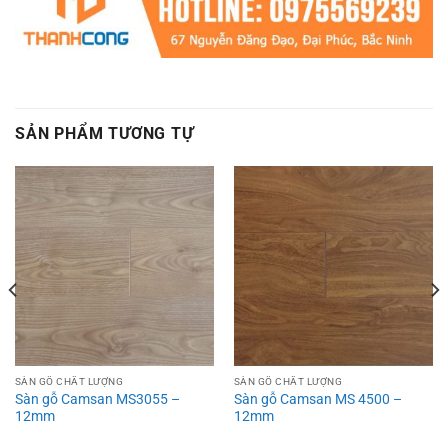
SẢN PHẨM TƯƠNG TỰ
SÀN GỖ CHẤT LƯỢNG
SÀN GỖ CHẤT LƯỢNG
Sàn gỗ Camsan MS3055 –
Sàn gỗ Camsan MS 4500 –
12mm
12mm