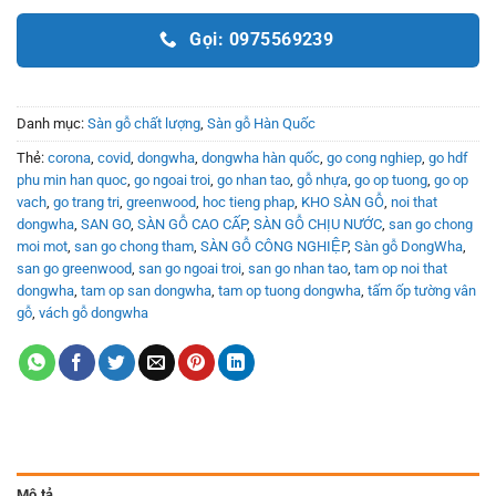
Gọi: 0975569239
Danh mục:
Sàn gỗ chất lượng
,
Sàn gỗ Hàn Quốc
Thẻ:
corona
,
covid
,
dongwha
,
dongwha hàn quốc
,
go cong nghiep
,
go hdf
phu min han quoc
,
go ngoai troi
,
go nhan tao
,
gỗ nhựa
,
go op tuong
,
go op
vach
,
go trang tri
,
greenwood
,
hoc tieng phap
,
KHO SÀN GỖ
,
noi that
dongwha
,
SAN GO
,
SÀN GỖ CAO CẤP
,
SÀN GỖ CHỊU NƯỚC
,
san go chong
moi mot
,
san go chong tham
,
SÀN GỖ CÔNG NGHIỆP
,
Sàn gỗ DongWha
,
san go greenwood
,
san go ngoai troi
,
san go nhan tao
,
tam op noi that
dongwha
,
tam op san dongwha
,
tam op tuong dongwha
,
tấm ốp tường vân
gỗ
,
vách gỗ dongwha
Mô tả