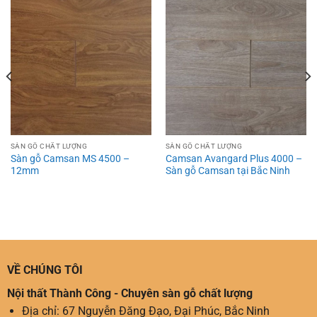
SÀN GỖ CHẤT LƯỢNG
SÀN GỖ CHẤT LƯỢNG
Sàn gỗ Camsan MS 4500 –
Camsan Avangard Plus 4000 –
12mm
Sàn gỗ Camsan tại Bắc Ninh
VỀ CHÚNG TÔI
Nội thất Thành Công - Chuyên sàn gỗ chất lượng
Địa chỉ: 67 Nguyễn Đăng Đạo, Đại Phúc, Bắc Ninh