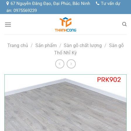
Chuyển
67 Nguyễn Đăng Đạo, Đại Phúc, Bắc Ninh
Tư vấn dự
đến
án: 0975569239
nội
dung
Trang chủ
/
Sản phẩm
/
Sàn gỗ chất lượng
/
Sàn gỗ
Thổ Nhĩ Kỳ