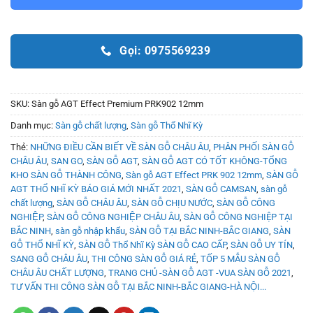
Gọi: 0975569239
SKU:
Sàn gỗ AGT Effect Premium PRK902 12mm
Danh mục:
Sàn gỗ chất lượng
,
Sàn gỗ Thổ Nhĩ Kỳ
Thẻ:
NHỮNG ĐIỀU CẦN BIẾT VỀ SÀN GỖ CHÂU ÂU
,
PHÂN PHỐI SÀN GỖ
CHÂU ÂU
,
SAN GO
,
SÀN GỖ AGT
,
SÀN GỖ AGT CÓ TỐT KHÔNG-TỔNG
KHO SÀN GỖ THÀNH CÔNG
,
Sàn gỗ AGT Effect PRK 902 12mm
,
SÀN GỖ
AGT THỔ NHĨ KỲ BÁO GIÁ MỚI NHẤT 2021
,
SÀN GỖ CAMSAN
,
sàn gỗ
chất lượng
,
SÀN GỖ CHÂU ÂU
,
SÀN GỖ CHỊU NƯỚC
,
SÀN GỖ CÔNG
NGHIỆP
,
SÀN GỖ CÔNG NGHIỆP CHÂU ÂU
,
SÀN GỖ CÔNG NGHIỆP TẠI
BẮC NINH
,
sàn gỗ nhập khẩu
,
SÀN GỖ TẠI BẮC NINH-BẮC GIANG
,
SÀN
GỖ THỔ NHĨ KỲ
,
SÀN GỖ Thổ Nhĩ Kỳ SÀN GỖ CAO CẤP
,
SÀN GỖ UY TÍN
,
SANG GỖ CHÂU ÂU
,
THI CÔNG SÀN GỖ GIÁ RẺ
,
TỐP 5 MẪU SÀN GỖ
CHÂU ÂU CHẤT LƯỢNG
,
TRANG CHỦ -SÀN GỖ AGT -VUA SÀN GỖ 2021
,
TƯ VẤN THI CÔNG SÀN GỖ TẠI BẮC NINH-BẮC GIANG-HÀ NỘI...