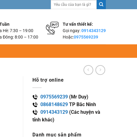
Tìm
kiếm:
 Tuần
Tư vấn thiết kế:
 Hè: 7:30 – 19:00
Gọi ngay:
0914343129
 Đông: 8:00 – 17:00
Hoặc:
0975569239
Hõ trợ online
0975569239
(Mr Duy)
0868148629
TP Bắc Ninh
0914343129
(Các huyện và
tỉnh khác)
Danh mục sản phẩm