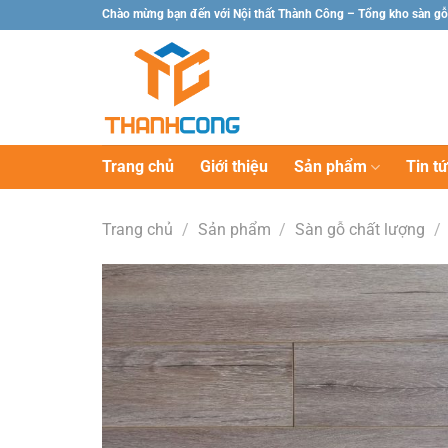
Chuyển
Chào mừng bạn đến với Nội thất Thành Công – Tổng kho sàn gỗ
đến
nội
dung
Trang chủ
Giới thiệu
Sản phẩm
Tin t
Trang chủ
/
Sản phẩm
/
Sàn gỗ chất lượng
/