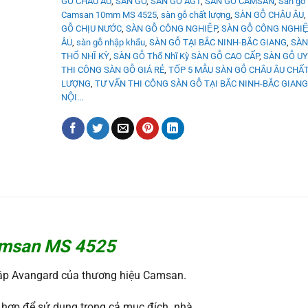
GỖ CHÂU ÂU
,
SAN GO
,
SÀN GỖ AGT
,
SÀN GỖ CAMSAN
,
Sàn gỗ
Camsan 10mm MS 4525
,
sàn gỗ chất lượng
,
SÀN GỖ CHÂU ÂU
,
GỖ CHỊU NƯỚC
,
SÀN GỖ CÔNG NGHIỆP
,
SÀN GỖ CÔNG NGHIÊ
ÂU
,
sàn gỗ nhập khẩu
,
SÀN GỖ TẠI BẮC NINH-BẮC GIANG
,
SÀN
THỔ NHĨ KỲ
,
SÀN GỖ Thổ Nhĩ Kỳ SÀN GỖ CAO CẤP
,
SÀN GỖ UY
THI CÔNG SÀN GỖ GIÁ RẺ
,
TỐP 5 MẪU SÀN GỖ CHÂU ÂU CHẤ
LƯỢNG
,
TƯ VẤN THI CÔNG SÀN GỖ TẠI BẮC NINH-BẮC GIANG
NỘI...
msan MS 4525
tập Avangard của thương hiệu Camsan.
hợp để sử dụng trong cả mục đích nhà