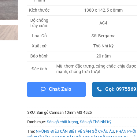
Phẩm
Kích thước
1380 x 142.5 x 8mm
Độ chống
AC4
trầy xước
Loại Gỗ
Sồi Bergama
Xuất xứ
Thổ Nhĩ Kỳ
Bảo hành
20 năm
Mùi thơm đặc trưng, cứng chắc, chịu được
Đặc tính
mạnh, chống trơn trượt
Chat Zalo
Gọi: 097556
SKU:
Sàn gỗ Camsan 10mm MS 4525
Danh mục:
Sàn gỗ chất lượng
,
Sàn gỗ Thổ Nhĩ Kỳ
Thẻ:
NHỮNG ĐIỀU CẦN BIẾT VỀ SÀN GỖ CHÂU ÂU
,
PHÂN PHỐI