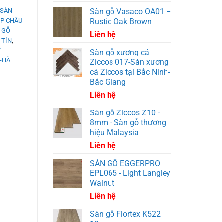
Sàn gỗ Vasaco OA01 –
SÀN
Rustic Oak Brown
̣P CHÂU
 GỖ
Liên hệ
 TÍN
,
T
Sàn gỗ xương cá
-HÀ
Ziccos 017-Sàn xương
cá Ziccos tại Bắc Ninh-
Bắc Giang
Liên hệ
Sàn gỗ Ziccos Z10 -
8mm - Sàn gỗ thương
hiệu Malaysia
Liên hệ
SÀN GỖ EGGERPRO
EPL065 - Light Langley
Walnut
Liên hệ
Sàn gỗ Flortex K522