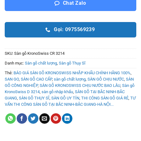
Chat Zalo
Gọi: 0975569239
SKU:
Sàn gỗ KronoSwiss CR 3214
Danh mục:
Sàn gỗ chất lượng
,
Sàn gỗ Thụy Sĩ
Thẻ:
BÁO GIÁ SÀN GỖ KRONOSWISS NHẬP KHẨU CHÍNH HÃNG 100%
,
SAN GO
,
SÀN GỖ CAO CẤP
,
sàn gỗ chất lượng
,
SÀN GỖ CHỊU NƯỚC
,
SÀN
GỖ CÔNG NGHIỆP
,
SÀN GỖ KRONOSWISS CHỊU NƯỚC BAO LÂU
,
Sàn gỗ
KronoSwiss D 3214
,
sàn gỗ nhập khẩu
,
SÀN GỖ TẠI BẮC NINH-BẮC
GIANG
,
SÀN GỖ THỤY SĨ
,
SÀN GỖ UY TÍN
,
THI CÔNG SÀN GỖ GIÁ RẺ
,
TƯ
VẤN THI CÔNG SÀN GỖ TẠI BẮC NINH-BẮC GIANG-HÀ NỘI...