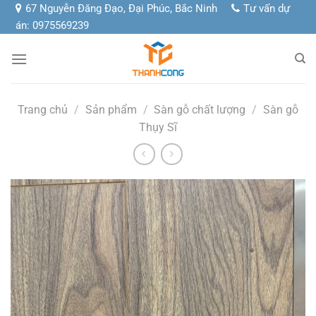
Chuyển
67 Nguyễn Đăng Đạo, Đại Phúc, Bắc Ninh
Tư vấn dự
đến
án: 0975569239
nội
dung
Trang chủ
/
Sản phẩm
/
Sàn gỗ chất lượng
/
Sàn gỗ
Thụy Sĩ