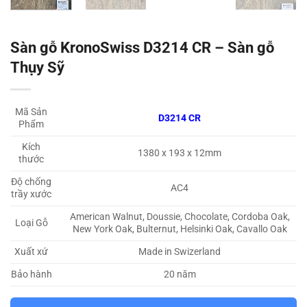
Sàn gỗ KronoSwiss D3214 CR – Sàn gỗ
Thụy Sỹ
Mã Sản
D3214 CR
Phẩm
Kích
1380 x 193 x 12mm
thước
Độ chống
AC4
trầy xước
American Walnut, Doussie, Chocolate, Cordoba Oak,
Loại Gỗ
New York Oak, Bulternut, Helsinki Oak, Cavallo Oak
Made in Swizerland
Xuất xứ
Bảo hành
20 năm