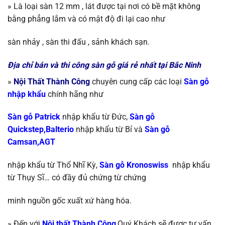
»
Là loại sàn 12 mm , lát được tại nơi có bề mặt không
bằng phẳng lắm và có mật độ đi lại cao như
sàn nhảy , sàn thi đấu , sảnh khách sạn.
Địa chỉ bán và thi công sàn gỗ giá rẻ nhất tại Bắc Ninh
»
Nội Thất Thành Công
chuyên cung cấp các loại
S
àn gỗ
nhập khẩu
chính
hãng như
Sàn gỗ Patrick
nhập khẩu từ Đức,
Sàn gỗ
Quickstep,Balterio
nhập khẩu từ
Bỉ và
Sàn gỗ
Camsan,AGT
nhập khẩu từ Thổ Nhĩ Kỳ
,
Sàn gỗ Kronoswiss
nhập khẩu
từ
Thụy Sĩ…
có đầy đủ chứng từ chứng
minh nguồn gốc xuất xứ hàng hóa.
» Đến với
Nội thất Thành Công
,Quý Khách sẽ được tư vấn