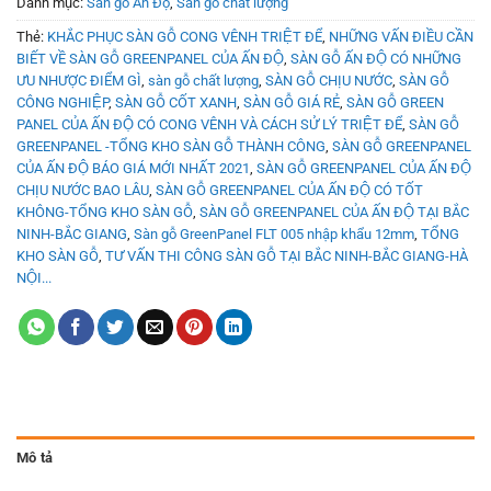
Danh mục:
Sàn gỗ Ấn Độ
,
Sàn gỗ chất lượng
Thẻ:
KHẮC PHỤC SÀN GỖ CONG VÊNH TRIỆT ĐỂ
,
NHỮNG VẤN ĐIỀU CẦN
BIẾT VỀ SÀN GỖ GREENPANEL CỦA ẤN ĐỘ
,
SÀN GỖ ẤN ĐỘ CÓ NHỮNG
ƯU NHƯỢC ĐIỂM GÌ
,
sàn gỗ chất lượng
,
SÀN GỖ CHỊU NƯỚC
,
SÀN GỖ
CÔNG NGHIỆP
,
SÀN GỖ CỐT XANH
,
SÀN GỖ GIÁ RẺ
,
SÀN GỖ GREEN
PANEL CỦA ẤN ĐỘ CÓ CONG VÊNH VÀ CÁCH SỬ LÝ TRIỆT ĐỂ
,
SÀN GỖ
GREENPANEL -TỔNG KHO SÀN GỖ THÀNH CÔNG
,
SÀN GỖ GREENPANEL
CỦA ẤN ĐỘ BÁO GIÁ MỚI NHẤT 2021
,
SÀN GỖ GREENPANEL CỦA ẤN ĐỘ
CHỊU NƯỚC BAO LÂU
,
SÀN GỖ GREENPANEL CỦA ẤN ĐỘ CÓ TỐT
KHÔNG-TỔNG KHO SÀN GỖ
,
SÀN GỖ GREENPANEL CỦA ẤN ĐỘ TẠI BẮC
NINH-BẮC GIANG
,
Sàn gỗ GreenPanel FLT 005 nhập khẩu 12mm
,
TỔNG
KHO SÀN GỖ
,
TƯ VẤN THI CÔNG SÀN GỖ TẠI BẮC NINH-BẮC GIANG-HÀ
NỘI...
Mô tả