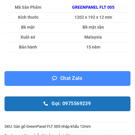
Mã Sản Phẩm
GREENPANEL FLT 005
Kích thước
1202 x 192 x 12 mm
Bề mặt
Bề mặt sần
Xuất xứ
Malaysia
Bảo hành
15 năm
Chat Zalo
Gọi: 0975569239
SKU:
Sàn gỗ GreenPanel FLT 005 nhập khẩu 12mm