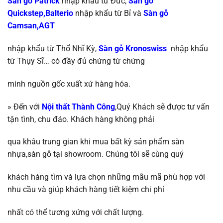
Sàn gỗ Patrick
nhập khẩu từ Đức,
Sàn gỗ
Quickstep,Balterio
nhập khẩu từ
Bỉ và
Sàn gỗ
Camsan,AGT
nhập khẩu từ Thổ Nhĩ Kỳ
,
Sàn gỗ Kronoswiss
nhập khẩu
từ
Thụy Sĩ…
có đầy đủ chứng từ chứng
minh nguồn gốc xuất xứ hàng hóa.
» Đến với
Nội thất Thành Công
,Quý Khách sẽ được tư vấn
tận tình, chu đáo. Khách hàng không phải
qua khâu trung gian khi mua bất kỳ sản phẩm sàn
nhựa,sàn gỗ tại showroom. Chúng tôi sẽ
cùng quý
khách hàng tìm và lựa chọn những mẫu mã phù hợp với
nhu cầu và giúp khách
hàng tiết kiệm chi phí
nhất có thể tương
xứng với chất lượng.