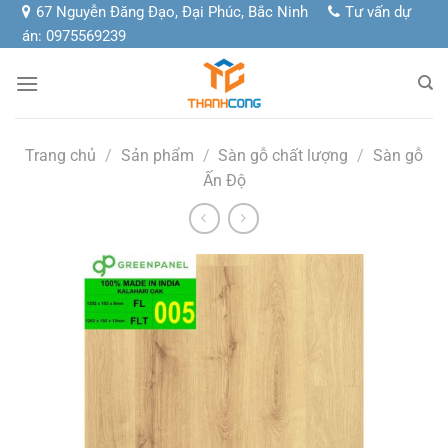
Chuyển
67 Nguyễn Đăng Đạo, Đại Phúc, Bắc Ninh
Tư vấn dự
đến
án: 0975569239
nội
dung
Trang chủ
/
Sản phẩm
/
Sàn gỗ chất lượng
/
Sàn gỗ
Ấn Độ