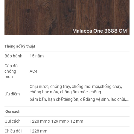
Thông số kỹ thuật
Bảo hành
15 năm
Cấp độ
chống
AC4
mòn
Chịu nước, chống trầy, chống mối mọi,chống cháy,
chống bạc màu, chống ẩm mốc, chống
Ưu điểm
bám bẩn, hạn chế tiếng ồn, dể dàng vệ sinh, lao chùi,…
Qui cách
Qui cách
1228 mm x 129 mm x 12 mm
Chiều dài
1228 mm