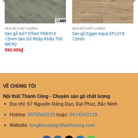
SÀN GỖ CHẤT LƯỢNG
SÀN GỖ CHẤT LƯỢNG
Sàn gỗ AGT Effect PRK910
Sàn gỗ Egger Aqua EPL018
12mm Sàn Gỗ Nhập Khẩu Thổ
12mm
Nhĩ Kỳ
590.000
₫
VỀ CHÚNG TÔI
Nội thất Thành Công - Chuyên sàn gỗ chất lượng
Địa chỉ: 67 Nguyễn Đăng Đạo, Đại Phúc, Bắc Ninh
Hotline:
0975569239
hoặc:
0914343129
Website:
tongkhosangothanhcong.com