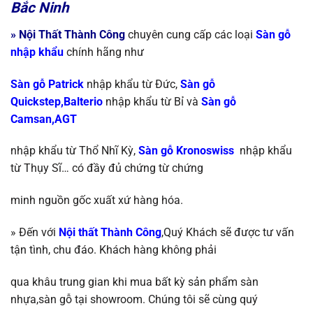
Bắc Ninh
»
Nội Thất Thành Công
chuyên cung cấp các loại
S
àn gỗ
nhập khẩu
chính
hãng như
Sàn gỗ Patrick
nhập khẩu từ Đức,
Sàn gỗ
Quickstep,Balterio
nhập khẩu từ
Bỉ và
Sàn gỗ
Camsan,AGT
nhập khẩu từ Thổ Nhĩ Kỳ
,
Sàn gỗ Kronoswiss
nhập khẩu
từ
Thụy Sĩ…
có đầy đủ chứng từ chứng
minh nguồn gốc xuất xứ hàng hóa.
» Đến với
Nội thất Thành Công
,Quý Khách sẽ được tư vấn
tận tình, chu đáo. Khách hàng không phải
qua khâu trung gian khi mua bất kỳ sản phẩm sàn
nhựa,sàn gỗ tại showroom. Chúng tôi sẽ
cùng quý