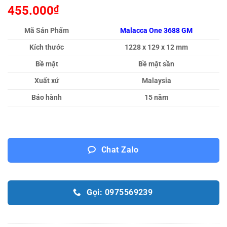
455.000
₫
Mã Sản Phẩm
Malacca One 3688 GM
Kích thước
1228 x 129 x 12 mm
Bề mặt
Bề mặt sần
Xuất xứ
Malaysia
Bảo hành
15 năm
Chat Zalo
Gọi: 0975569239