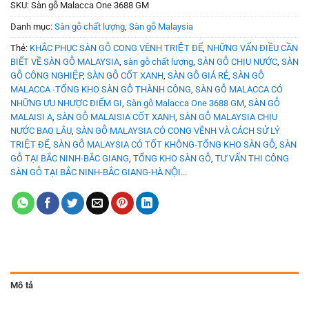
SKU:
Sàn gỗ Malacca One 3688 GM
Danh mục:
Sàn gỗ chất lượng
,
Sàn gỗ Malaysia
Thẻ:
KHẮC PHỤC SÀN GỖ CONG VÊNH TRIỆT ĐỂ
,
NHỮNG VẤN ĐIỀU CẦN
BIẾT VỀ SÀN GỖ MALAYSIA
,
sàn gỗ chất lượng
,
SÀN GỖ CHỊU NƯỚC
,
SÀN
GỖ CÔNG NGHIỆP
,
SÀN GỖ CỐT XANH
,
SÀN GỖ GIÁ RẺ
,
SÀN GỖ
MALACCA -TỔNG KHO SÀN GỖ THÀNH CÔNG
,
SÀN GỖ MALACCA CÓ
NHỮNG ƯU NHƯỢC ĐIỂM GI
,
Sàn gỗ Malacca One 3688 GM
,
SÀN GỖ
MALAISI A
,
SÀN GỖ MALAISIA CỐT XANH
,
SÀN GỖ MALAYSIA CHỊU
NƯỚC BAO LÂU
,
SÀN GỖ MALAYSIA CÓ CONG VÊNH VÀ CÁCH SỬ LÝ
TRIỆT ĐỂ
,
SÀN GỖ MALAYSIA CÓ TỐT KHÔNG-TỔNG KHO SÀN GỖ
,
SÀN
GỖ TẠI BẮC NINH-BẮC GIANG
,
TỔNG KHO SÀN GỖ
,
TƯ VẤN THI CÔNG
SÀN GỖ TẠI BẮC NINH-BẮC GIANG-HÀ NỘI...
Mô tả