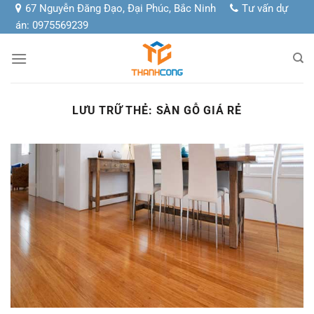
Chuyển
67 Nguyễn Đăng Đạo, Đại Phúc, Bắc Ninh
Tư vấn dự
đến
án: 0975569239
nội
dung
LƯU TRỮ THẺ:
SÀN GỖ GIÁ RẺ