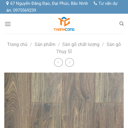
Chuyển
67 Nguyễn Đăng Đạo, Đại Phúc, Bắc Ninh
Tư vấn dự
đến
án: 0975569239
nội
dung
Trang chủ
/
Sản phẩm
/
Sàn gỗ chất lượng
/
Sàn gỗ
Thụy Sĩ