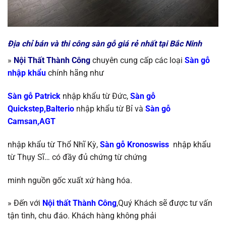
Địa chỉ bán và thi công sàn gỗ giá rẻ nhất tại Bắc Ninh
»
Nội Thất Thành Công
chuyên cung cấp các loại
S
àn gỗ
nhập khẩu
chính
hãng như
Sàn gỗ Patrick
nhập khẩu từ Đức,
Sàn gỗ
Quickstep,Balterio
nhập khẩu từ
Bỉ và
Sàn gỗ
Camsan,AGT
nhập khẩu từ Thổ Nhĩ Kỳ
,
Sàn gỗ Kronoswiss
nhập khẩu
từ
Thụy Sĩ…
có đầy đủ chứng từ chứng
minh nguồn gốc xuất xứ hàng hóa.
» Đến với
Nội thất Thành Công
,Quý Khách sẽ được tư vấn
tận tình, chu đáo. Khách hàng không phải