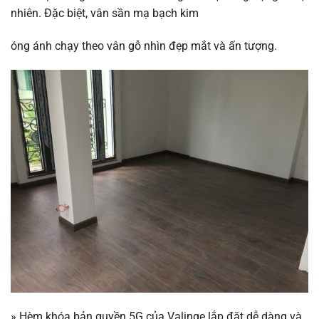
nhiên. Đặc biệt, vân sần mạ bạch kim
óng ánh chạy theo vân gỗ nhìn đẹp mắt và ấn tượng.
»
Hèm khóa bản quyền 5G của Valinge lắp đặt dễ dàng và