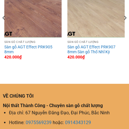
SÀN GỖ CHẤT LƯỢNG
SÀN GỖ CHẤT LƯỢNG
Sàn gỗ AGT Effect PRK905
Sàn gỗ AGT Effect PRK907
8mm
8mm Sàn gỗ Thổ Nhĩ Kỳ
420.000
₫
420.000
₫
VỀ CHÚNG TÔI
Nội thất Thành Công - Chuyên sàn gỗ chất lượng
Địa chỉ: 67 Nguyễn Đăng Đạo, Đại Phúc, Bắc Ninh
Hotline:
0975569239
hoặc:
0914343129