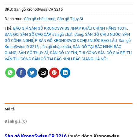
SKU:
Sàn gỗ KronoSwiss CR 3216
Danh mục:
Sàn gỗ chất lượng
,
Sàn gỗ Thụy Sĩ
Thẻ:
BÁO GIÁ SÀN GỖ KRONOSWISS NHẬP KHẨU CHÍNH HÃNG 100%
,
SAN GO
,
SÀN GỖ CAO CẤP
,
sàn gỗ chất lượng
,
SÀN GỖ CHỊU NƯỚC
,
SÀN
GỖ CÔNG NGHIỆP
,
SÀN GỖ KRONOSWISS CHỊU NƯỚC BAO LÂU
,
Sàn gỗ
KronoSwiss D 3216
,
sàn gỗ nhập khẩu
,
SÀN GỖ TẠI BẮC NINH-BẮC
GIANG
,
SÀN GỖ THỤY SĨ
,
SÀN GỖ UY TÍN
,
THI CÔNG SÀN GỖ GIÁ RẺ
,
TƯ
VẤN THI CÔNG SÀN GỖ TẠI BẮC NINH-BẮC GIANG-HÀ NỘI...
Mô tả
Đánh giá (0)
Sàn gỗ KronoSwiss CR 3216
thuộc dòng
Kronoswiss