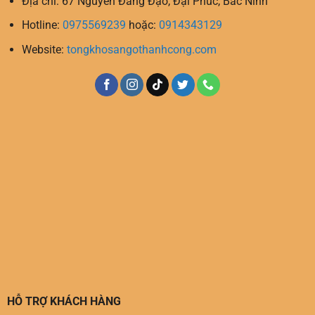
Địa chỉ: 67 Nguyễn Đăng Đạo, Đại Phúc, Bắc Ninh
Hotline:
0975569239
hoặc:
0914343129
Website:
tongkhosangothanhcong.com
HỖ TRỢ KHÁCH HÀNG