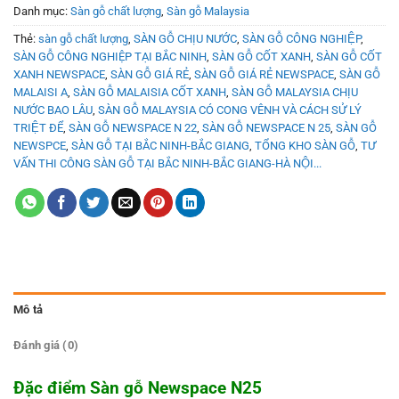
Danh mục:
Sàn gỗ chất lượng
,
Sàn gỗ Malaysia
Thẻ:
sàn gỗ chất lượng
,
SÀN GỖ CHỊU NƯỚC
,
SÀN GỖ CÔNG NGHIỆP
,
SÀN GỖ CÔNG NGHIỆP TẠI BẮC NINH
,
SÀN GỖ CỐT XANH
,
SÀN GỖ CỐT
XANH NEWSPACE
,
SÀN GỖ GIÁ RẺ
,
SÀN GỖ GIÁ RẺ NEWSPACE
,
SÀN GỖ
MALAISI A
,
SÀN GỖ MALAISIA CỐT XANH
,
SÀN GỖ MALAYSIA CHỊU
NƯỚC BAO LÂU
,
SÀN GỖ MALAYSIA CÓ CONG VÊNH VÀ CÁCH SỬ LÝ
TRIỆT ĐỂ
,
SÀN GỖ NEWSPACE N 22
,
SÀN GỖ NEWSPACE N 25
,
SÀN GỖ
NEWSPCE
,
SÀN GỖ TẠI BẮC NINH-BẮC GIANG
,
TỔNG KHO SÀN GỖ
,
TƯ
VẤN THI CÔNG SÀN GỖ TẠI BẮC NINH-BẮC GIANG-HÀ NỘI...
Mô tả
Đánh giá (0)
Đặc điểm Sàn gỗ Newspace N25