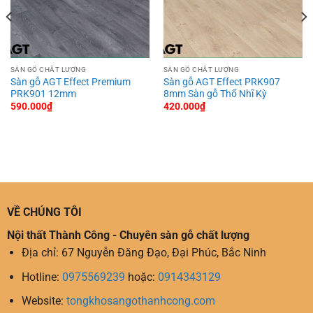
SÀN GỖ CHẤT LƯỢNG
SÀN GỖ CHẤT LƯỢNG
Sàn gỗ AGT Effect Premium
Sàn gỗ AGT Effect PRK907
PRK901 12mm
8mm Sàn gỗ Thổ Nhĩ Kỳ
590.000
₫
420.000
₫
VỀ CHÚNG TÔI
Nội thất Thành Công - Chuyên sàn gỗ chất lượng
Địa chỉ: 67 Nguyễn Đăng Đạo, Đại Phúc, Bắc Ninh
Hotline:
0975569239
hoặc:
0914343129
Website:
tongkhosangothanhcong.com