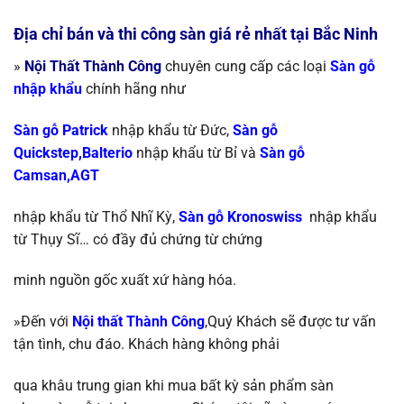
Địa chỉ bán và thi công sàn giá rẻ nhất tại Bắc Ninh
»
Nội Thất Thành Công
chuyên cung cấp các loại
S
àn gỗ
nhập khẩu
chính
hãng như
Sàn gỗ Patrick
nhập khẩu từ Đức,
Sàn gỗ
Quickstep,Balterio
nhập khẩu từ
Bỉ và
Sàn gỗ
Camsan,AGT
nhập khẩu từ Thổ Nhĩ Kỳ
,
Sàn gỗ Kronoswiss
nhập khẩu
từ
Thụy Sĩ…
có đầy đủ chứng từ chứng
minh nguồn gốc xuất xứ hàng hóa.
»Đến với
Nội thất Thành Công
,Quý Khách sẽ được tư vấn
tận tình, chu đáo. Khách hàng không phải
qua khâu trung gian khi mua bất kỳ sản phẩm sàn