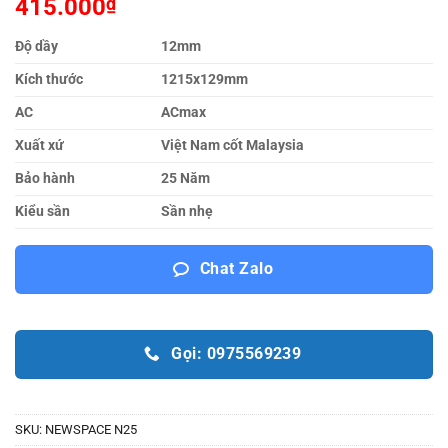
415.000
₫
Độ dầy
12mm
Kích thước
1215x129mm
AC
ACmax
Xuất xứ
Việt Nam cốt Malaysia
Bảo hành
25 Năm
Kiểu sần
Sần nhẹ
Chat Zalo
Gọi: 0975569239
SKU:
NEWSPACE N25