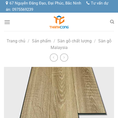
Chuyển
67 Nguyễn Đăng Đạo, Đại Phúc, Bắc Ninh
Tư vấn dự
đến
án: 0975569239
nội
dung
Trang chủ
/
Sản phẩm
/
Sàn gỗ chất lượng
/
Sàn gỗ
Malaysia