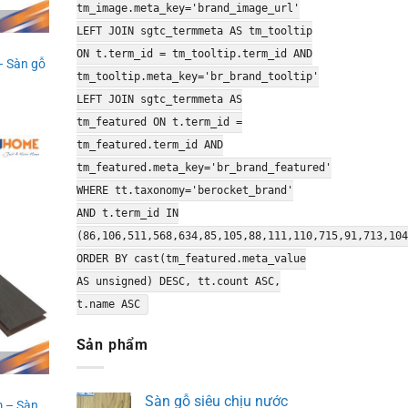
tm_image.meta_key='brand_image_url'
LEFT JOIN sgtc_termmeta AS tm_tooltip
ON t.term_id = tm_tooltip.term_id AND
– Sàn gỗ
tm_tooltip.meta_key='br_brand_tooltip'
LEFT JOIN sgtc_termmeta AS
tm_featured ON t.term_id =
tm_featured.term_id AND
tm_featured.meta_key='br_brand_featured'
WHERE tt.taxonomy='berocket_brand'
AND t.term_id IN
(86,106,511,568,634,85,105,88,111,110,715,91,713,104
ORDER BY cast(tm_featured.meta_value
AS unsigned) DESC, tt.count ASC,
t.name ASC
Sản phẩm
Sàn gỗ siêu chịu nước
 – Sàn