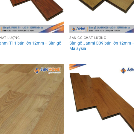
CHẤT LƯỢNG
SÀN GỖ CHẤT LƯỢNG
anmi T11 bản lớn 12mm – Sàn gỗ
Sàn gỗ Janmi O39 bản lớn 12mm –
Malaysia