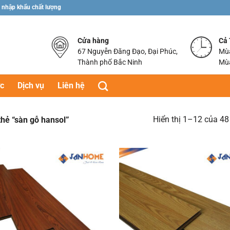
 nhập khẩu chất lượng
Cửa hàng
Cả
67 Nguyễn Đăng Đạo, Đại Phúc,
Mùa
Thành phố Bắc Ninh
Mùa
ức
Dịch vụ
Liên hệ
Hiển thị 1–12 của 48
hẻ “sàn gỗ hansol”