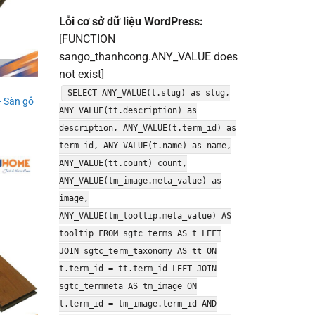
Lỗi cơ sở dữ liệu WordPress:
[FUNCTION
sango_thanhcong.ANY_VALUE does
not exist]
SELECT ANY_VALUE(t.slug) as slug,
 Sàn gỗ
ANY_VALUE(tt.description) as
description, ANY_VALUE(t.term_id) as
term_id, ANY_VALUE(t.name) as name,
ANY_VALUE(tt.count) count,
ANY_VALUE(tm_image.meta_value) as
image,
ANY_VALUE(tm_tooltip.meta_value) AS
tooltip FROM sgtc_terms AS t LEFT
JOIN sgtc_term_taxonomy AS tt ON
t.term_id = tt.term_id LEFT JOIN
sgtc_termmeta AS tm_image ON
t.term_id = tm_image.term_id AND