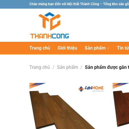
Chuyển
Chào mừng bạn đến với Nội thất Thành Công – Tổng kho sàn gỗ
đến
nội
dung
Trang chủ
Giới thiệu
Sản phẩm
Tin t
Trang chủ
/
Sản phẩm
/
Sản phẩm được gắn t