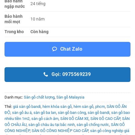
Bảo hành
24 tiếng
ngập nước
Bảo hành
10 năm
mối mọt
Trong kho
Còn hàng
Chat Zalo
Gọi: 0975569239
Danh mục:
Sàn gỗ chất lượng
,
Sàn gỗ Malaysia
Thẻ:
giá sàn gỗ bandi
,
hèm khóa sàn gỗ
,
hèm sàn gỗ
,
phcm
,
SÀN GỖ ẤN
ĐỘ
,
sàn gỗ âu á
,
sàn gỗ ba lan
,
sàn gỗ ban công
,
sàn gỗ bandi
,
sàn gỗ bao
nhiêu tiền 1m2
,
sàn gỗ cách âm
,
SÀN GỖ CĂM XE
,
SÀN GỖ CAO CẤP
,
SÀN
GỖ CHÂU ÂU
,
sàn gỗ châu âu tại bắc ninh
,
sàn gỗ chống nước
,
SÀN GỖ
CÔNG NGHIỆP
,
SÀN GỖ CÔNG NGHIỆP CAO CẤP
,
sàn gỗ công nghiệp giá