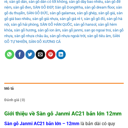
rẻ
,
sàn gỗ dán
,
sàn gỗ dán có tốt không
,
sàn gỗ dày bao nhiêu
,
sàn gỗ để
nệm
,
sàn gỗ đen
,
SÀN GỖ ĐEP
,
Sàn gỗ DongWha
,
sàn gỗ dream floor
,
sàn
gỗ du thuyền
,
SÀN GỖ ĐỨC
,
sàn gỗ galamax
,
sàn gỗ ghép
,
sàn gỗ giá
,
sàn
gỗ giá bao nhiêu
,
sàn gỗ giả nhựa
,
sàn gỗ giá rẻ t
,
sàn gỗ gõ đỏ
,
sàn gỗ hà
nội
,
sàn gỗ hải phòng
,
SÀN GỖ HÀN QUỐC
,
sàn gỗ hansol
,
sàn gỗ hèm
khóa
,
sàn gỗ hương
,
sàn gỗ ion âm
,
sàn gỗ janmi
,
san go ngoai troi
,
sàn gỗ
nhựa
,
sàn gỗ nhựa châu âu
,
sàn gỗ nhựa ngoài trời
,
sàn gỗ tiêu âm
,
SÀN
GỖ TỰ NHIÊN
,
SÀN GỖ XƯƠNG CÁ
Mô tả
Đánh giá (0)
Giới thiệu về Sàn gỗ Janmi AC21 bản lớn 12mm
Sàn gỗ Janmi AC21 bản lớn – 12mm
là bản dài có quy