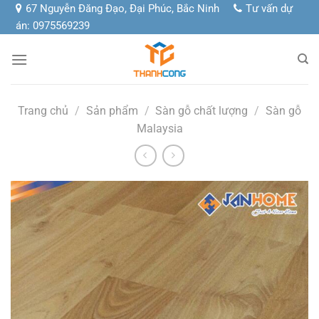
Chuyển
67 Nguyễn Đăng Đạo, Đại Phúc, Bắc Ninh
Tư vấn dự
đến
án: 0975569239
nội
dung
Trang chủ
/
Sản phẩm
/
Sàn gỗ chất lượng
/
Sàn gỗ
Malaysia