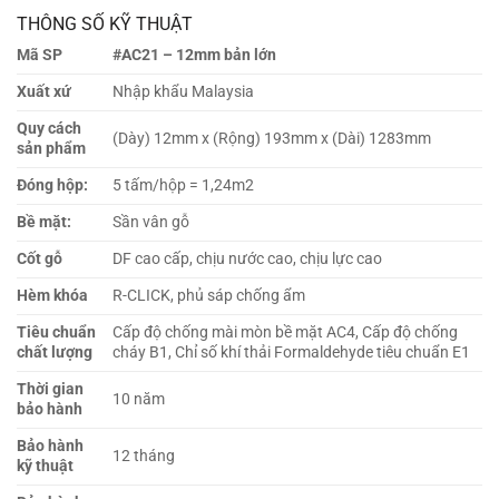
THÔNG SỐ KỸ THUẬT
Mã SP
#AC21 – 12mm bản lớn
Xuất xứ
Nhập khẩu Malaysia
Quy cách
(Dày) 12mm x (Rộng) 193mm x (Dài) 1283mm
sản phẩm
Đóng hộp:
5 tấm/hộp = 1,24m2
Bề mặt:
Sần vân gỗ
Cốt gỗ
DF cao cấp, chịu nước cao, chịu lực cao
Hèm khóa
R-CLICK, phủ sáp chống ẩm
Tiêu chuẩn
Cấp độ chống mài mòn bề mặt AC4, Cấp độ chống
chất lượng
cháy B1, Chỉ số khí thải Formaldehyde tiêu chuẩn E1
Thời gian
10 năm
bảo hành
Bảo hành
12 tháng
kỹ thuật