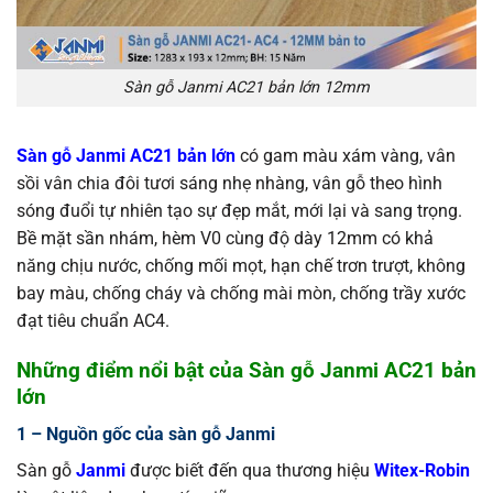
Sàn gỗ Janmi AC21 bản lớn 12mm
Sàn gỗ Janmi AC21 bản lớn
có gam màu xám vàng, vân
sồi vân chia đôi tươi sáng nhẹ nhàng, vân gỗ theo hình
sóng đuổi tự nhiên tạo sự đẹp mắt, mới lại và sang trọng.
Bề mặt sần nhám, hèm V0 cùng độ dày 12mm có khả
năng chịu nước, chống mối mọt, hạn chế trơn trượt, không
bay màu, chống cháy và chống mài mòn, chống trầy xước
đạt tiêu chuẩn AC4.
Những điểm nổi bật của Sàn gỗ Janmi AC21 bản
lớn
1 – Nguồn gốc của sàn gỗ Janmi
Sàn gỗ
Janmi
được biết đến qua thương hiệu
Witex-Robin